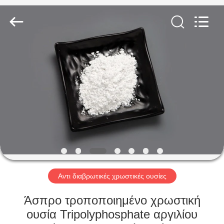
chemical
co.,ltd.
All
Rights
Reserved.
Developed
by
ECER
ΣΠΊΤΙ
ΠΡΟΪΌΝΤΑ
ΒΊΝΤΕΟ
ΣΧΕΤΙΚΆ
ΜΕ
ΕΜΆΣ
Αντι διαβρωτικές χρωστικές ουσίες
Άσπρο τροποποιημένο χρωστική
ΕΠΙΣΚΕΨΉ
ουσία Tripolyphosphate αργιλίου