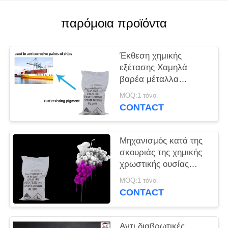
PRIVACY
παρόμοια προϊόντα
POLICY
Έκθεση χημικής
εξέτασης Χαμηλά
βαρέα μέταλλα
ψευδάργυρο
MOQ:1 τόνοι
φωσφορικά
CONTACT
αντιβροχυντικά
χρωστικά
Μηχανισμός κατά της
σκουριάς της χημικής
χρωστικής ουσίας
φωσφορικού
MOQ:1 τόνοι
ψευδαργύρου για την
CONTACT
πρόληψη της
διάβρωσης των
μετάλλων
Αντι διαβρωτικές