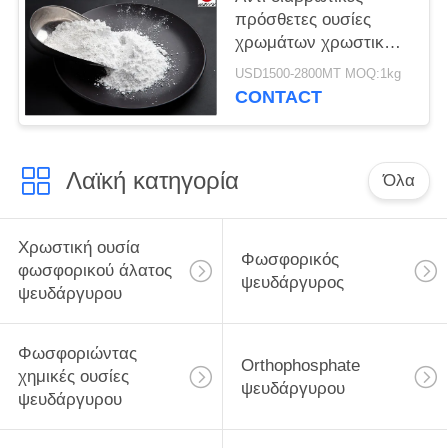
πρόσθετες ουσίες
χρωμάτων χρωστικών
ουσιών φωσφορικού
USD1500-2800MT MOQ:1kg
άλατος ψευδάργυρου
CONTACT
και πρόσθετες ουσίες
επιστρώματος
Λαϊκή κατηγορία
Όλα
Χρωστική ουσία
Φωσφορικός
φωσφορικού άλατος
ψευδάργυρος
ψευδάργυρου
Φωσφοριώντας
Orthophosphate
χημικές ουσίες
ψευδάργυρου
ψευδάργυρου