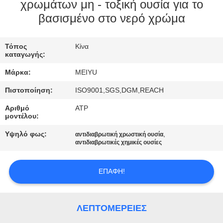
ΕΡΓΟΣΤΑΣΊΟΥ
χρωμάτων μη - τοξική ουσία για το
βασισμένο στο νερό χρώμα
ΈΛΕΓΧΟΣ
Τόπος
Κίνα
ΠΟΙΌΤΗΤΑΣ
καταγωγής:
Μάρκα:
MEIYU
ΕΠΙΚΟΙΝΩΝΉΣΤΕ
Πιστοποίηση:
ISO9001,SGS,DGM,REACH
ΜΑΖΊ
Αριθμό
ATP
ΜΑΣ
μοντέλου:
Υψηλό φως:
,
αντιδιαβρωτική χρωστική ουσία
αντιδιαβρωτικές χημικές ουσίες
ΖΗΤΉΣΤΕ
ΜΙΑ
ΕΠΑΦΉ!
ΠΡΟΣΦΟΡΆ
ΛΕΠΤΟΜΈΡΕΙΕΣ
SITEMAP