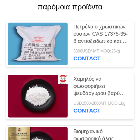
παρόμοια προϊόντα
PRIVACY
POLICY
Πετρέλαιο χρωστικών
ουσιών CAS 17375-35-
8 αντιοξειδωτικό και
βασισμένος στο νερό
3000USD/ MT MOQ:25kg
CONTACT
Χαμηλός να
φωσφοριήσει
ψευδάργυρου βαρύ
μετάλλου εγχυτήρας
USD1500-2800MT MOQ:1kg
φωσφορικού άλατος
CONTACT
ψευδάργυρου χημικών
ουσιών 7779-90-0
Βιομηχανικό
φωσφορικό άλας