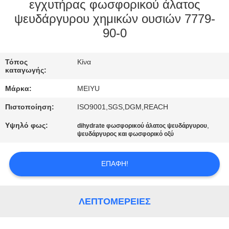
ΕΡΓΟΣΤΑΣΊΟΥ
εγχυτήρας φωσφορικού άλατος
ψευδάργυρου χημικών ουσιών 7779-
90-0
ΈΛΕΓΧΟΣ
ΠΟΙΌΤΗΤΑΣ
Τόπος
Κίνα
καταγωγής:
ΕΠΙΚΟΙΝΩΝΉΣΤΕ
Μάρκα:
MEIYU
ΜΑΖΊ
Πιστοποίηση:
ISO9001,SGS,DGM,REACH
ΜΑΣ
Υψηλό φως:
,
dihydrate φωσφορικού άλατος ψευδάργυρου
ψευδάργυρος και φωσφορικό οξύ
ΖΗΤΉΣΤΕ
ΕΠΑΦΉ!
ΜΙΑ
ΠΡΟΣΦΟΡΆ
ΛΕΠΤΟΜΈΡΕΙΕΣ
SITEMAP