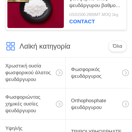
ψευδάργυρου βαθμού
που ντύνει την
USD1500-2800MT MOQ:1kg
αντανακλαστική
CONTACT
χρωστική ουσία
χρωμικών αλάτων
ψευδάργυρου
Λαϊκή κατηγορία
Όλα
Χρωστική ουσία
Φωσφορικός
φωσφορικού άλατος
ψευδάργυρος
ψευδάργυρου
Φωσφοριώντας
Orthophosphate
χημικές ουσίες
ψευδάργυρου
ψευδάργυρου
Υψηλής
TRIPOLYPHOSPHATE