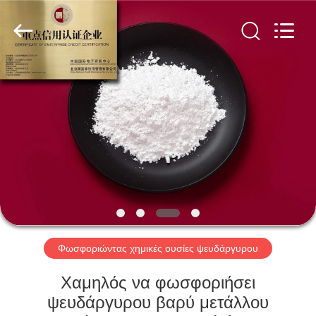
xinsheng
chemical
co.,ltd.
All
Rights
Reserved.
Developed
by
ΣΠΊΤΙ
ECER
ΠΡΟΪΌΝΤΑ
ΒΊΝΤΕΟ
ΣΧΕΤΙΚΆ
ΜΕ
ΕΜΆΣ
Φωσφοριώντας χημικές ουσίες ψευδάργυρου
Χαμηλός να φωσφοριήσει
ΕΠΙΣΚΕΨΉ
ψευδάργυρου βαρύ μετάλλου