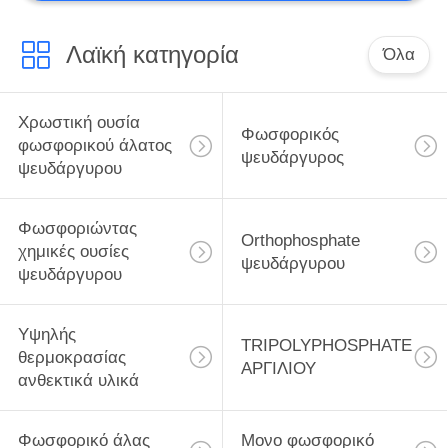
Λαϊκή κατηγορία
Όλα
Χρωστική ουσία
Φωσφορικός
φωσφορικού άλατος
ψευδάργυρος
ψευδάργυρου
Φωσφοριώντας
Orthophosphate
χημικές ουσίες
ψευδάργυρου
ψευδάργυρου
Υψηλής
TRIPOLYPHOSPHATE
θερμοκρασίας
ΑΡΓΙΛΙΟΥ
ανθεκτικά υλικά
Φωσφορικό άλας
Μονο φωσφορικό