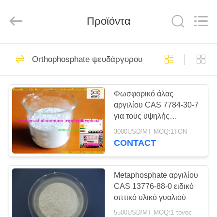
chemical
co.,ltd.
All
Προϊόντα
Rights
Reserved.
Developed
by
ECER
ΣΠΊΤΙ
76
Orthophosphate ψευδάργυρου
Χρωστική ουσία
ΠΡΟΪΌΝΤΑ
φωσφορικού άλατος
Φωσφορικό άλας
αργιλίου CAS 7784-30-7
ψευδάργυρου
ΒΊΝΤΕΟ
για τους υψηλής
θερμοκρασίας κλιβάνους
3000USD/MT MOQ:1TON
ΣΧΕΤΙΚΆ
CONTACT
108
ΜΕ
Φωσφορικός
ΕΜΆΣ
Metaphosphate αργιλίου
CAS 13776-88-0 ειδικό
ψευδάργυρος
οπτικό υλικό γυαλιού
ΕΠΙΣΚΕΨΉ
5500USD/MT MOQ:1 τόνος