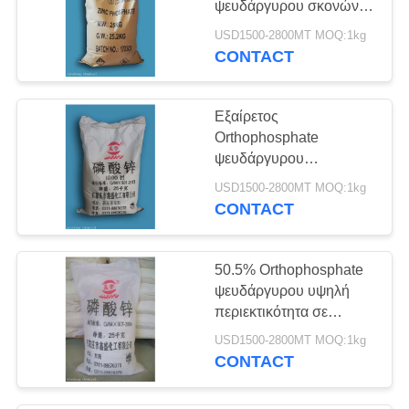
ψευδάργυρου σκονών,
49
ανασταλτικός
USD1500-2800MT MOQ:1kg
Dihydrogen
παράγοντας CAS 7779
CONTACT
90 0 διάβρωσης
αλουμινίου
ψευδάργυρου
Εξαίρετος
τριφωσφορικό άλας
Orthophosphate
ψευδάργυρου
ανασταλτικός
USD1500-2800MT MOQ:1kg
παράγοντας διάβρωσης,
CONTACT
119
φωσφορικό οξύ
Αντι διαβρωτικές
ψευδάργυρου 1000
πλέγματος
50.5% Orthophosphate
χρωστικές ουσίες
ψευδάργυρου υψηλή
περιεκτικότητα σε
ψευδάργυρο για
USD1500-2800MT MOQ:1kg
βασισμένη την στο
CONTACT
πετρέλαιο τοξικότητα
χρωμάτων ελεύθερη