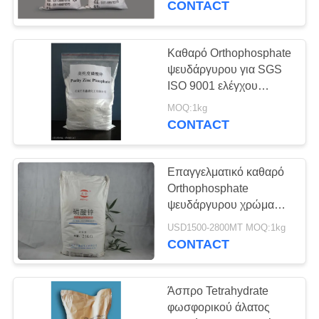
CONTACT
ουσίες σκουριάς
31
Σύνδεσμος
Καθαρό Orthophosphate
ψευδάργυρου για SGS
φωσφορικού άλατος
ISO 9001 ελέγχου
διάβρωσης το
αλουμινίου
MOQ:1kg
πιστοποιητικό
CONTACT
Επαγγελματικό καθαρό
23
Orthophosphate
Metaphosphate
ψευδάργυρου χρώμα
νερού φωσφορικού
αργιλίου
USD1500-2800MT MOQ:1kg
άλατος ψευδάργυρου
CONTACT
ανασταλτικών
παραγόντων σκουριάς
Άσπρο Tetrahydrate
φωσφορικού άλατος