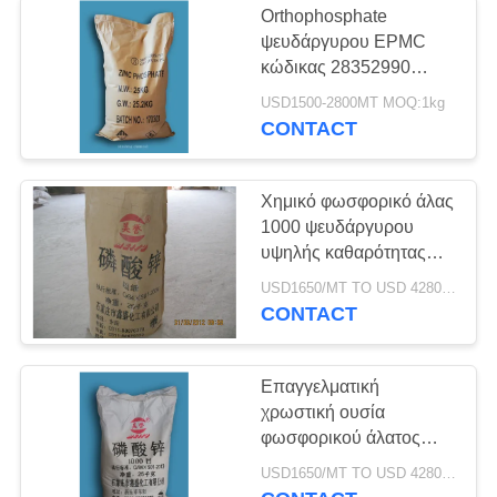
Orthophosphate
ψευδάργυρου EPMC
κώδικας 28352990
κατεργασίας ύδατος HS
USD1500-2800MT MOQ:1kg
γρήγορα που ξεραίνει
CONTACT
Χημικό φωσφορικό άλας
1000 ψευδάργυρου
υψηλής καθαρότητας
SGS σκονών
USD1650/MT TO USD 4280 MOQ:1kg
χρωστικών ουσιών
CONTACT
χρωμάτων πλέγματος
πρότυπα
Επαγγελματική
χρωστική ουσία
φωσφορικού άλατος
ψευδάργυρου, ισχυρή
USD1650/MT TO USD 4280 MOQ:1kg
αντιοξειδωτική