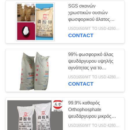
SGS σκονών
χρωστικών ουσιών
80
φωσφορικού άλατος
Φωσφορικό άλας
ψευδάργυρου υψηλής
USD1650/MT TO USD 4280 MOQ:1kg
καθαρότητας χημικά
CONTACT
αργιλίου
εξαίρετα πρότυπα
99% φωσφορικό άλας
ψευδάργυρου υψηλής
αγνότητας για το
βασισμένα στο νερό
83
USD1650/MT TO USD 4280 MOQ:1kg
χρώμα και το επίστρωμα
CONTACT
Μονο φωσφορικό
7779-90-0
άλας αργιλίου
99.9% καθαρός
Orthophosphate
ψευδάργυρου μικρός
Δείκτης διάθλασης για
USD1650/MT TO USD 4280 MOQ:1kg
τις διαλυτικές χημικές