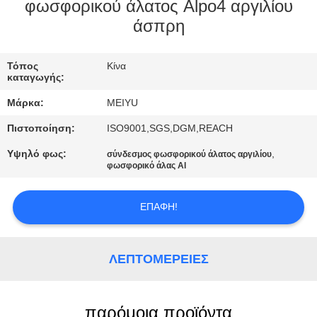
ΕΡΓΟΣΤΑΣΊΟΥ
φωσφορικού άλατος Alpo4 αργιλίου
άσπρη
ΈΛΕΓΧΟΣ
Τόπος
Κίνα
ΠΟΙΌΤΗΤΑΣ
καταγωγής:
Μάρκα:
MEIYU
ΕΠΙΚΟΙΝΩΝΉΣΤΕ
Πιστοποίηση:
ISO9001,SGS,DGM,REACH
ΜΑΖΊ
Υψηλό φως:
,
σύνδεσμος φωσφορικού άλατος αργιλίου
ΜΑΣ
φωσφορικό άλας Al
ΖΗΤΉΣΤΕ
ΕΠΑΦΉ!
ΜΙΑ
ΠΡΟΣΦΟΡΆ
ΛΕΠΤΟΜΈΡΕΙΕΣ
SITEMAP
παρόμοια προϊόντα