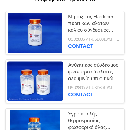
PRIVACY
Μη τοξικός Hardener
POLICY
πυριτικών αλάτων
καλίου σύνδεσμος
φωσφορικού άλατος
USD2800/MT-USD3010/MT MOQ:1KG
αλουμινίου
CONTACT
Ανθεκτικός σύνδεσμος
φωσφορικού άλατος
αλουμινίου πυριτικών
αλάτων νατρίου
USD2800/MT-USD3010/MT MOQ:5 τόνοι
θεραπεύοντας
CONTACT
πρακτόρων νερού
Υγρό υψηλής
θερμοκρασίας
φωσφορικό άλας