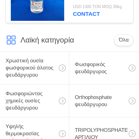
υδρογόνου αργιλίου
USD 1300 TON MOQ:30kg
αγνότητας 43% κόλλας
CONTACT
Λαϊκή κατηγορία
Όλα
Χρωστική ουσία
Φωσφορικός
φωσφορικού άλατος
ψευδάργυρος
ψευδάργυρου
Φωσφοριώντας
Orthophosphate
χημικές ουσίες
ψευδάργυρου
ψευδάργυρου
Υψηλής
TRIPOLYPHOSPHATE
θερμοκρασίας
ΑΡΓΙΛΙΟΥ