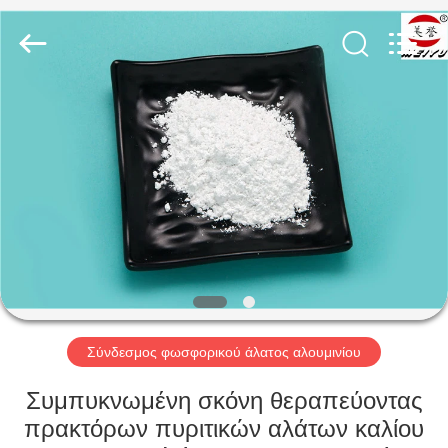
chemical
co.,ltd.
All
Rights
Reserved.
Developed
by
ECER
ΣΠΊΤΙ
ΠΡΟΪΌΝΤΑ
ΒΊΝΤΕΟ
ΣΧΕΤΙΚΆ
ΜΕ
ΕΜΆΣ
Σύνδεσμος φωσφορικού άλατος αλουμινίου
Συμπυκνωμένη σκόνη θεραπεύοντας
ΕΠΙΣΚΕΨΉ
πρακτόρων πυριτικών αλάτων καλίου