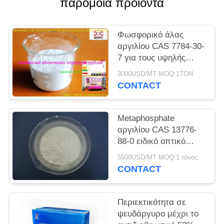
παρόμοια προϊόντα
PRIVACY
POLICY
Φωσφορικό άλας
αργιλίου CAS 7784-30-
7 για τους υψηλής
θερμοκρασίας
3000USD/MT MOQ:1TON
κλιβάνους
CONTACT
Metaphosphate
αργιλίου CAS 13776-
88-0 ειδικό οπτικό
υλικό γυαλιού
5500USD/MT MOQ:1 τόνος
CONTACT
Περιεκτικότητα σε
ψευδάργυρο μέχρι το