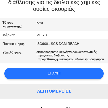
ΕΡΓΟΣΤΑΣΊΟΥ
διάθλασης για τις διαλυτικές χημικές
ουσίες σκουριάς
ΈΛΕΓΧΟΣ
Τόπος
Κίνα
ΠΟΙΌΤΗΤΑΣ
καταγωγής:
Μάρκα:
MEIYU
ΕΠΙΚΟΙΝΩΝΉΣΤΕ
Πιστοποίηση:
ISO9001,SGS,DGM,REACH
ΜΑΖΊ
Υψηλό φως:
orthophosphate ψευδάργυρου ανασταλτικός
ΜΑΣ
παράγοντας διάβρωσης
,
προμηθευτές φωσφορικού άλατος ψευδάργυρου
ΖΗΤΉΣΤΕ
ΕΠΑΦΉ!
ΜΙΑ
ΠΡΟΣΦΟΡΆ
ΛΕΠΤΟΜΈΡΕΙΕΣ
SITEMAP