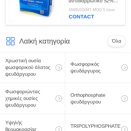
αντιδιαβρωτικό 52%
του ZN Po4
5500USD/MT MOQ:5 τόνοι
επιστρώματος
CONTACT
μετάλλων
Λαϊκή κατηγορία
Όλα
Χρωστική ουσία
Φωσφορικός
φωσφορικού άλατος
ψευδάργυρος
ψευδάργυρου
Φωσφοριώντας
Orthophosphate
χημικές ουσίες
ψευδάργυρου
ψευδάργυρου
Υψηλής
TRIPOLYPHOSPHATE
θερμοκρασίας