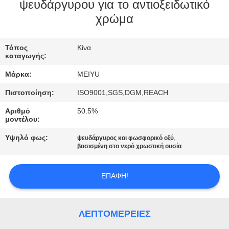
ΕΡΓΟΣΤΑΣΊΟΥ
ψευδάργυρου για το αντιοξειδωτικό
χρώμα
ΈΛΕΓΧΟΣ
Τόπος
Κίνα
ΠΟΙΌΤΗΤΑΣ
καταγωγής:
Μάρκα:
MEIYU
ΕΠΙΚΟΙΝΩΝΉΣΤΕ
Πιστοποίηση:
ISO9001,SGS,DGM,REACH
ΜΑΖΊ
Αριθμό
50.5%
ΜΑΣ
μοντέλου:
Υψηλό φως:
,
ψευδάργυρος και φωσφορικό οξύ
βασισμένη στο νερό χρωστική ουσία
ΖΗΤΉΣΤΕ
ΜΙΑ
ΕΠΑΦΉ!
ΠΡΟΣΦΟΡΆ
ΛΕΠΤΟΜΈΡΕΙΕΣ
SITEMAP