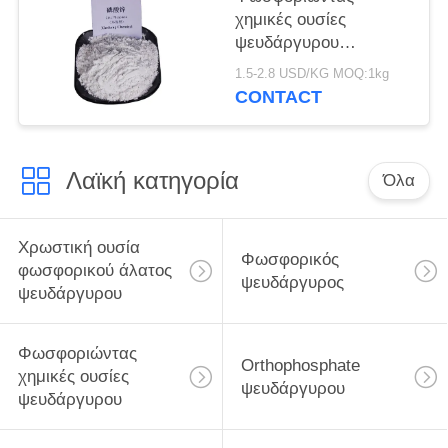
χημικές ουσίες
ψευδάργυρου
ΠΡΟΣΙΤΟΤΗΤΑΣ
1.5-2.8 USD/KG MOQ:1kg
τυποποιημένες,
CONTACT
ανασταλτικός
παράγοντας
διάβρωσης
Λαϊκή κατηγορία
φωσφορικού άλατος
Όλα
ψευδάργυρου
Χρωστική ουσία
Φωσφορικός
φωσφορικού άλατος
ψευδάργυρος
ψευδάργυρου
Φωσφοριώντας
Orthophosphate
χημικές ουσίες
ψευδάργυρου
ψευδάργυρου