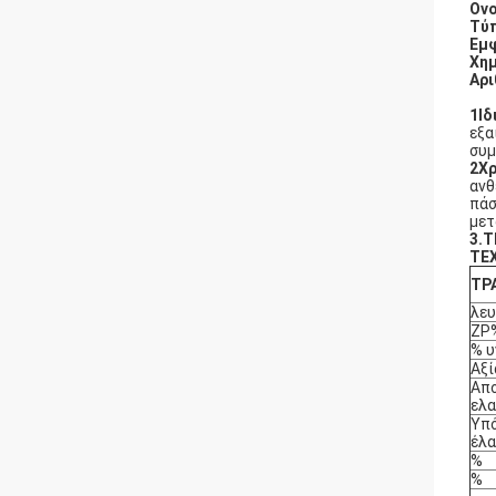
Ονο
Τύπ
Εμφ
Χημ
Αρι
1Ιδ
εξα
συμ
2Χρ
ανθ
πάσ
μετ
3.
Τ
ΤΕ
ΤΡ
λε
ZP
% υ
Αξί
Απ
ελα
Υπό
έλα
%
%