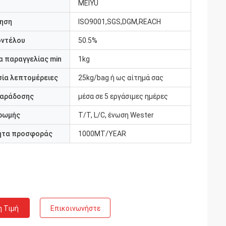
MEIYU
ηση
ISO9001,SGS,DGM,REACH
οντέλου
50.5%
 παραγγελίας min
1kg
ία λεπτομέρειες
25kg/bag ή ως αίτημά σας
παράδοσης
μέσα σε 5 εργάσιμες ημέρες
ρωμής
T/T, L/C, ένωση Wester
ητα προσφοράς
1000MT/YEAR
η Τιμή
Επικοινωνήστε