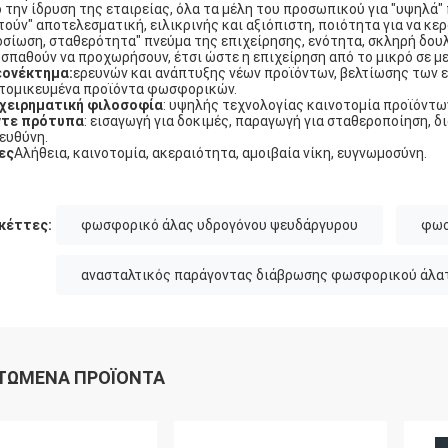
 την ίδρυση της εταιρείας, όλα τα μέλη του προσωπικού για "υψηλά" 
τούν" αποτελεσματική, ειλικρινής και αξιόπιστη, ποιότητα για να κερ
σίωση, σταθερότητα" πνεύμα της επιχείρησης, ενότητα, σκληρή δουλε
σπαθούν να προχωρήσουν, έτσι ώστε η επιχείρηση από το μικρό σε με
εονέκτημα:
ερευνών και ανάπτυξης νέων προϊόντων, βελτίωσης των ε
τομικευμένα προϊόντα φωσφορικών.
χειρηματική φιλοσοφία
: υψηλής τεχνολογίας καινοτομία προϊόντων
ντε πρότυπα
: εισαγωγή για δοκιμές, παραγωγή για σταθεροποίηση, δ
 ευθύνη.
ες
Αλήθεια, καινοτομία, ακεραιότητα, αμοιβαία νίκη, ευγνωμοσύνη.
κέττες:
φωσφορικό άλας υδρογόνου ψευδάργυρου
φωσ
ανασταλτικός παράγοντας διάβρωσης φωσφορικού άλα
ΤΏΜΕΝΑ ΠΡΟΪΌΝΤΑ