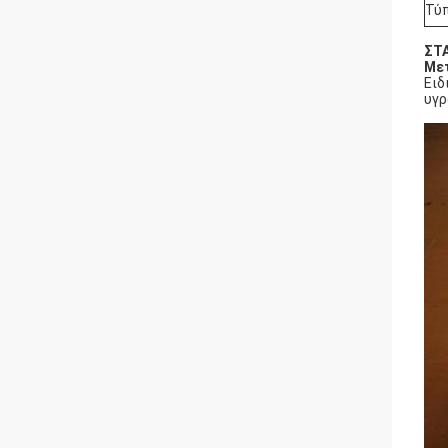
Τύ
ΣΤ
Με
Ειδ
υγρ