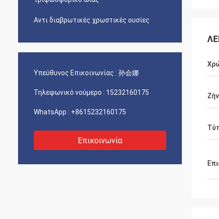
Αντι διαβρωτικές χρωστικές ουσίες
ΛΕ
Χρ
Υπεύθυνος Επικοινωνίας :
孙会娜
Τηλεφωνικό νούμερο :
15232160175
Ζήν
WhatsApp :
+8615232160175
Τύ
Επικοινωνία
Επι