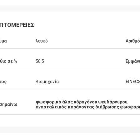
ΠΤΟΜΈΡΕΙΕΣ
ώμα
λευκό
Αριθμό
θιο σε %
50.5
Εμφάν
πος
Βιομηχανία
EINECS
φωσφορικό άλας υδρογόνου ψευδάργυρου
,
σημαίνω
ανασταλτικός παράγοντας διάβρωσης φωσφορι