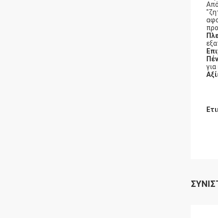
Από
"ζη
αφο
προ
Πλ
εξα
Επι
Πέ
για
Αξί
Ετι
ΣΥΝΙΣ