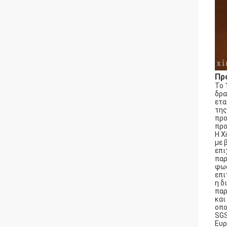
Πρ
Το 
δρα
ετα
της
προ
προ
Η X
με 
επι
παρ
φωσ
επι
η δ
παρ
και
οπο
SGS
Ευρ