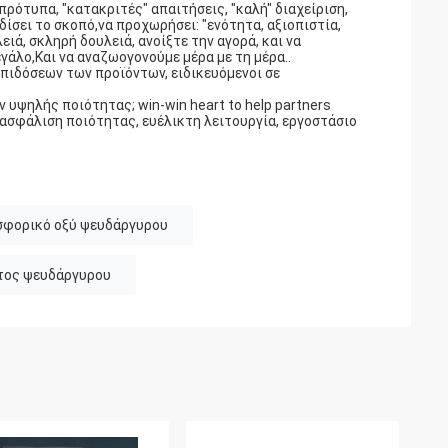
πρότυπα, "κατακριτές" απαιτήσεις, "καλή" διαχείριση,
δίσει το σκοπό,να προχωρήσει: "ενότητα, αξιοπιστία,
ιά, σκληρή δουλειά, ανοίξτε την αγορά, και να
γάλο,Και να αναζωογονούμε μέρα με τη μέρα..
πιδόσεων των προϊόντων, ειδικευόμενοι σε
 υψηλής ποιότητας; win-win heart to help partners
ιασφάλιση ποιότητας, ευέλικτη λειτουργία, εργοστάσιο
φορικό οξύ ψευδάργυρου
τος ψευδάργυρου