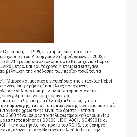
 Chengnan, το 1999, η εταιρεία επέκτεινε τις
 επιχείρηση του Υπουργείου Σιδηροδρόμων, το 2003, η
 Το 2021, η εταιρεία μετακόμισε στο Βιομηχανικό Πάρκο
νικά μέτρα, και ταυτόχρονα, η εταιρεία εισήγαγε
ας, βελτίωση της απόδοσης των προϊόντων,Έτσι τα
", "Μικρές και μεσαίες επιχειρήσεις της επαρχίας Hebei
ένες νέες επιχειρήσεις" και άλλες προηγμένες
τέλειο εξοπλισμό δοκιμών, πλούσια εμπειρία στην
, επαγγελματική γραμμή παραγωγής
ατισμό, πλήρωση και άλλα εξοπλισμούς, για να
της παραγωγής, τα πρότυπα παραγωγής είναι πιο αυστηρά,
τιτριβικής χρωστικής είναι πιο άριστηΗ ετήσια
ου, 3600 τόνοι σειράς τριπολυφωσφορικού αλουμινίου
ματα πιστοποίησης (ISO9001, ISO14001, ISO45001), οι
CH, τις απαιτήσεις του προτύπου ROHS, τις δοκιμές
ρικό., εξάγονται στη Νοτιοανατολική Ασία και την