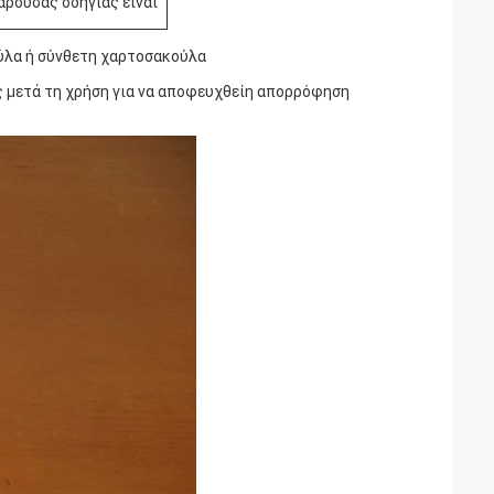
αρούσας οδηγίας είναι
ύλα ή σύνθετη χαρτοσακούλα
ες μετά τη χρήση για να αποφευχθείη απορρόφηση