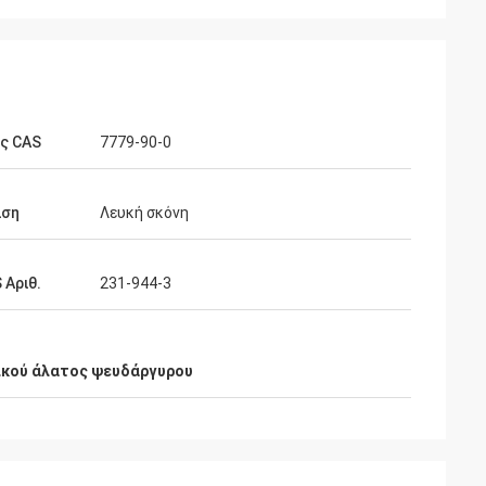
ς CAS
7779-90-0
ιση
Λευκή σκόνη
 Αριθ.
231-944-3
κού άλατος ψευδάργυρου