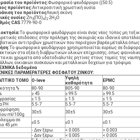
μασία του προϊόντος:
Φωσφορικό ψευδάργυρο ((50.5)
ος προϊόντος:
Αντικροσιτική χρωστική ουσία
άνιση του προϊόντος
Λευκή σκόνη
ικές ουσίες:
Zn
(ΠΟ)
)
·2H
Ο
3
4
2
2
θμός CAS
.7779-90-0
ιοκτησία:
Το φωσφορικό ψευδάργυρο είναι ένας νέος τύπος μη τοξικ
ιρετικές επιδόσεις στην πρόληψη της σκουριάς και ιδανικό αποτέλ
βατικών αντιτριβών χρωστικών που περιέχουν βαρέα μέταλλα όπως 
ήση:
Το φωσφορικό ψευδάργυρο χρησιμοποιείται ευρέως σε διάφορα 
εκτικών στα οξέα ή διαβρωτικών υλικών επίχρισσης, όπως φαινολική
τα και χρώματα από υδατοδιαλυτές ρητίνες στους τομείς της ναυπη
άλλων, οικιακών συσκευών και μεταλλικών δοχείων για τρόφιμα.
ΕΧΝΙΚΑ δεδομένα
ΧΝΙΚΕΣ ΠΑΡΑΜΕΡΑΤΕΡΕΣ ΦΟΣΦΑΤΟΥ ΖΙΝΚΟΥ:
Υψηλή
ΑΠΤΙΚΟ ΤΟΜΟ
O-leve
EPMC
καθαρότητα
υκότητα %
80-90
805-90
80-90
%
≥ 45
≥ 99.5
≥ 99.5
γρασίας
≤ 1.5
≤ 1.5
≤ 1.5
α PH
5.5-7
5.5-7
5.5-7
ορρόφηση
30±5
30±5
30±5
ίου ml/100g
λειμμα σε
≤0.5
≤0.1
≤0.1
ιο 45 μm
- Δεν ξέρω.
< 0.005
< 0.003
- Δεν ξέρω.
< 0.005
< 0.005