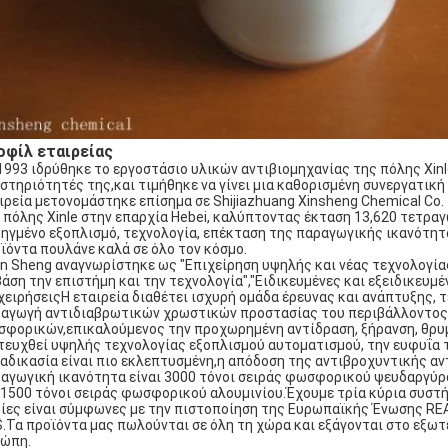
οφίλ εταιρείας
1993 ιδρύθηκε το εργοστάσιο υλικών αντιβιομηχανίας της πόλης Xinle
στηριότητές της,και τιμήθηκε να γίνει μια καθορισμένη συνεργατική
ιρεία μετονομάστηκε επίσημα σε Shijiazhuang Xinsheng Chemical Co.
 πόλης Xinle στην επαρχία Hebei, καλύπτοντας έκταση 13,620 τετραγω
ηγμένο εξοπλισμό, τεχνολογία, επέκταση της παραγωγικής ικανότητ
ϊόντα πουλάνε καλά σε όλο τον κόσμο.
in Sheng αναγνωρίστηκε ως "Επιχείρηση υψηλής και νέας τεχνολογίας
βάση την επιστήμη και την τεχνολογία","Ειδικευμένες και εξειδικευμ
χειρήσειςΗ εταιρεία διαθέτει ισχυρή ομάδα έρευνας και ανάπτυξης, 
αγωγή αντιδιαβρωτικών χρωστικών προστασίας του περιβάλλοντος
φορικών,επικαλούμενος την προχωρημένη αντίδραση, ξήρανση, θρυμμ
τευχθεί υψηλής τεχνολογίας εξοπλισμού αυτοματισμού, την ευφυΐα 
ιαδικασία είναι πιο εκλεπτυσμένη,η απόδοση της αντιβροχυντικής αν
αγωγική ικανότητα είναι 3000 τόνοι σειράς φωσφορικού ψευδαργύρ
 1500 τόνοι σειράς φωσφορικού αλουμινίου.Έχουμε τρία κύρια συστή
ίες είναι σύμφωνες με την πιστοποίηση της Ευρωπαϊκής Ένωσης REA
.Τα προϊόντα μας πωλούνται σε όλη τη χώρα και εξάγονται στο εξωτε
ώπη.