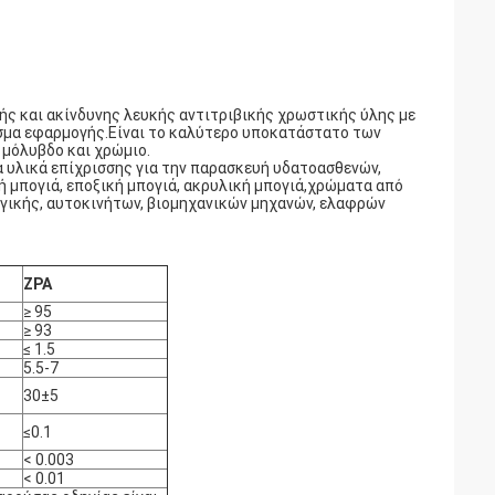
ής και ακίνδυνης λευκής αντιτριβικής χρωστικής ύλης με
εσμα εφαρμογής.Είναι το καλύτερο υποκατάστατο των
μόλυβδο και χρώμιο.
υλικά επίχρισσης για την παρασκευή υδατοασθενών,
 μπογιά, εποξική μπογιά, ακρυλική μπογιά,χρώματα από
γικής, αυτοκινήτων, βιομηχανικών μηχανών, ελαφρών
ZPA
≥ 95
≥ 93
≤ 1.5
5.5-7
30±5
≤0.1
< 0.003
< 0.01