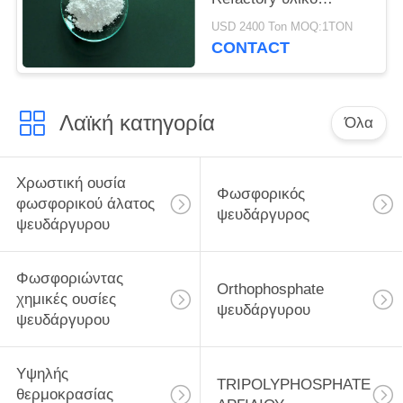
φωσφορικό άλας
USD 2400 Ton MOQ:1TON
CONTACT
Λαϊκή κατηγορία
Όλα
Χρωστική ουσία
Φωσφορικός
φωσφορικού άλατος
ψευδάργυρος
ψευδάργυρου
Φωσφοριώντας
Orthophosphate
χημικές ουσίες
ψευδάργυρου
ψευδάργυρου
Υψηλής
TRIPOLYPHOSPHATE
θερμοκρασίας