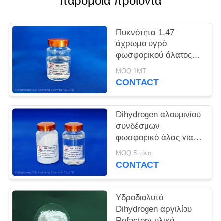
παρόμοια προϊόντα
PRIVACY
Πυκνότητα 1,47
POLICY
άχρωμο υγρό
φωσφορικού άλατος
αλουμινίου CAS
MOQ:1MT
13530-50-2 μονο
CONTACT
Dihydrogen αλουμινίου
συνδέσμων
φωσφορικό άλας για
τα πυρίμαχα υλικά
MOQ:5 τόνοι
CONTACT
Υδροδιαλυτό
Dihydrogen αργιλίου
Refactory υλικό