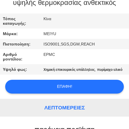
ΕΡΓΟΣΤΑΣΊΟΥ
υψηλής θερμοκρασίας ανθεκτικός
ΈΛΕΓΧΟΣ
Τόπος
Κίνα
καταγωγής:
ΠΟΙΌΤΗΤΑΣ
Μάρκα:
MEIYU
Πιστοποίηση:
ISO9001,SGS,DGM,REACH
ΕΠΙΚΟΙΝΩΝΉΣΤΕ
Αριθμό
EPMC
ΜΑΖΊ
μοντέλου:
ΜΑΣ
Υψηλό φως:
,
Χημική επικουρικός υπάλληλος
πυρίμαχο υλικό
ΖΗΤΉΣΤΕ
ΕΠΑΦΉ!
ΜΙΑ
ΠΡΟΣΦΟΡΆ
ΛΕΠΤΟΜΈΡΕΙΕΣ
SITEMAP