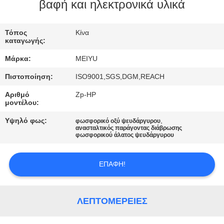
ΕΡΓΟΣΤΑΣΊΟΥ
βαφή και ηλεκτρονικά υλικά
ΈΛΕΓΧΟΣ
Τόπος
Κίνα
καταγωγής:
ΠΟΙΌΤΗΤΑΣ
Μάρκα:
MEIYU
Πιστοποίηση:
ISO9001,SGS,DGM,REACH
ΕΠΙΚΟΙΝΩΝΉΣΤΕ
Αριθμό
Zp-HP
ΜΑΖΊ
μοντέλου:
ΜΑΣ
Υψηλό φως:
,
φωσφορικό οξύ ψευδάργυρου
ανασταλτικός παράγοντας διάβρωσης
φωσφορικού άλατος ψευδάργυρου
ΖΗΤΉΣΤΕ
ΜΙΑ
ΕΠΑΦΉ!
ΠΡΟΣΦΟΡΆ
ΛΕΠΤΟΜΈΡΕΙΕΣ
SITEMAP