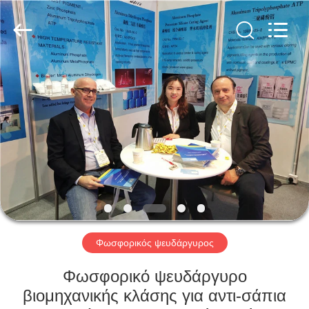
xinsheng
chemical
co.,ltd.
All
Rights
Reserved.
Developed
by
ΣΠΊΤΙ
ECER
ΠΡΟΪΌΝΤΑ
ΒΊΝΤΕΟ
ΣΧΕΤΙΚΆ
ΜΕ
ΕΜΆΣ
Φωσφορικός ψευδάργυρος
Φωσφορικό ψευδάργυρο
ΕΠΙΣΚΕΨΉ
βιομηχανικής κλάσης για αντι-σάπια