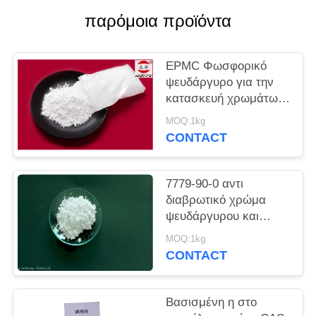
παρόμοια προϊόντα
PRIVACY
POLICY
EPMC Φωσφορικό
ψευδάργυρο για την
κατασκευή χρωμάτων
νερού με χαμηλά
MOQ:1kg
βαρέα μέταλλα
CONTACT
7779-90-0 αντι
διαβρωτικό χρώμα
ψευδάργυρου και
φωσφορικού Acidzinc
MOQ:1kg
και φωσφορικού οξέος
CONTACT
για το χάλυβα
Βασισμένη η στο