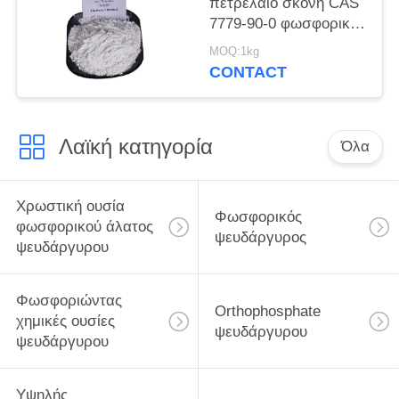
πετρέλαιο σκόνη CAS
7779-90-0 φωσφορικού
άλατος ψευδάργυρου
MOQ:1kg
χρωμάτων για τις
CONTACT
δομές σκαφών και
χάλυβα προστατεύει
Λαϊκή κατηγορία
Όλα
Χρωστική ουσία
Φωσφορικός
φωσφορικού άλατος
ψευδάργυρος
ψευδάργυρου
Φωσφοριώντας
Orthophosphate
χημικές ουσίες
ψευδάργυρου
ψευδάργυρου
Υψηλής