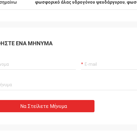
σημαίνω
φωσφορικό άλας υδρογόνου ψευδάργυρου
,
φωσφ
ΉΣΤΕ ΈΝΑ ΜΉΝΥΜΑ
Να Στείλετε Μήνυμα