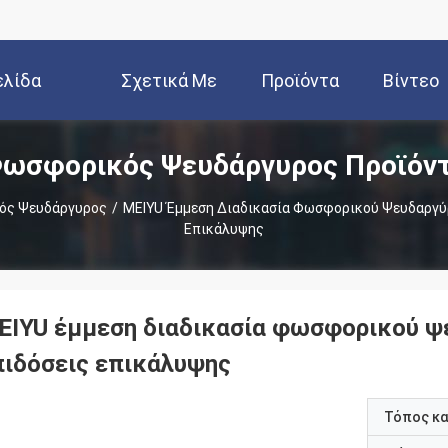
ελίδα
Σχετικά Με
Προϊόντα
Βίντεο
ωσφορικός Ψευδάργυρος Προϊόν
Εμάς
ός Ψευδάργυρος
/
MEIYU Έμμεση Διαδικασία Φωσφορικού Ψευδαργύρ
Επικάλυψης
EIYU έμμεση διαδικασία φωσφορικού ψε
πιδόσεις επικάλυψης
Τόπος κ