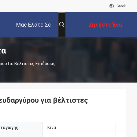
Greek
Μας Ελάτε Σε
Ζητήστε Ένα
τα
Επαφή Με
Απόσπασμα
ου Για Βέλτιστες Επιδόσεις
υδαργύρου για βέλτιστες
αταγωγής
Κίνα