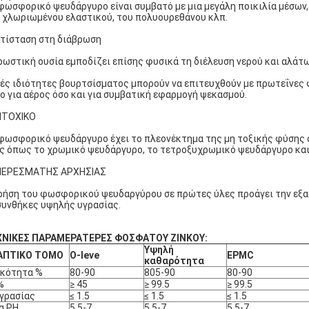
φωσφορικό ψευδάργυρο είναι συμβατό με μια μεγάλη ποικιλία μέσων
 χλωριωμένου ελαστικού, του πολυουρεθάνου κλπ.
ντίσταση στη διάβρωση
ρωστική ουσία εμποδίζει επίσης φυσικά τη διέλευση νερού και αλάτω
ές ιδιότητες βουρτσίσματος μπορούν να επιτευχθούν με πρωτεΐνες 
ο για αέρος όσο και για συμβατική εφαρμογή ψεκασμού.
ΝΤΟΧΙΚΟ
φωσφορικό ψευδάργυρο έχει το πλεονέκτημα της μη τοξικής φύσης 
ς όπως το χρωμικό ψευδάργυρο, το τετροξυχρωμικό ψευδάργυρο και
ΥΠΕΡΕΣΜΑΤΗΣ ΑΡΧΗΣΙΑΣ
ρήση του φωσφορικού ψευδαργύρου σε πρώτες ύλες προάγει την εξα
συνθήκες υψηλής υγρασίας.
ΧΝΙΚΕΣ ΠΑΡΑΜΕΡΑΤΕΡΕΣ ΦΟΣΦΑΤΟΥ ΖΙΝΚΟΥ:
Υψηλή
ΑΠΤΙΚΟ ΤΟΜΟ
O-leve
EPMC
καθαρότητα
υκότητα %
80-90
805-90
80-90
%
≥ 45
≥ 99.5
≥ 99.5
γρασίας
≤ 1.5
≤ 1.5
≤ 1.5
α PH
5.5-7
5.5-7
5.5-7