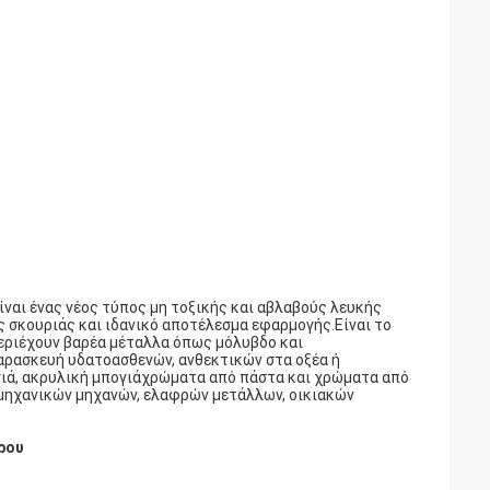
ναι ένας νέος τύπος μη τοξικής και αβλαβούς λευκής
 σκουριάς και ιδανικό αποτέλεσμα εφαρμογής.Είναι το
ριέχουν βαρέα μέταλλα όπως μόλυβδο και
αρασκευή υδατοασθενών, ανθεκτικών στα οξέα ή
γιά, ακρυλική μπογιάχρώματα από πάστα και χρώματα από
ομηχανικών μηχανών, ελαφρών μετάλλων, οικιακών
ρου