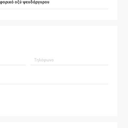
ορικό οξύ ψευδάργυρου