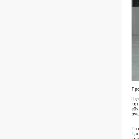
Προ
Η ε
τετ
εθν
ανώ
Τα 
Τρι
της