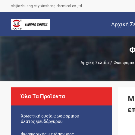
shijiazhuang city xinsheng chemical co.,ltd
Αρχική Σ
Φ
Αρχική Σελίδα
/
Φωσφορικ
Όλα Τα Προϊόντα
M
ε
Χρωστική ουσία φωσφορικού
άλατος ψευδάργυρου
Φωσφορικός ψευδάργυρος