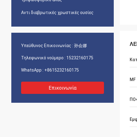
Αντι διαβρωτικές χρωστικές ουσίες
ΛΕ
Υπεύθυνος Επικοινωνίας :
孙会娜
Τηλεφωνικό νούμερο :
15232160175
Κα
WhatsApp :
+8615232160175
MF
Επικοινωνία
ΠΟ
Εμφ