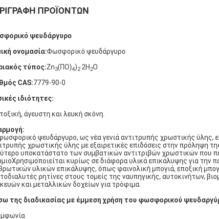
ΡΙΓΡΑΦΉ ΠΡΟΪΌΝΤΩΝ
σφορικό ψευδάργυρο
ική ονομασία:
Φωσφορικό ψευδάργυρο
ιακός τύπος:
Zn
(ΠΟ)
)
·2H
Ο
3
4
2
2
θμός CAS:
7779-90-0
ικές ιδιότητες:
τοξική, άγευστη και λευκή σκόνη.
αρμογή:
φωσφορικό ψευδάργυρο, ως νέα γενιά αντιτρυπής χρωστικής ύλης, εί
ιτρυπής χρωστικής ύλης με εξαιρετικές επιδόσεις στην πρόληψη της
ύτερο υποκατάστατο των συμβατικών αντιτριβών χρωστικών που πε
μιοΧρησιμοποιείται κυρίως σε διάφορα υλικά επικάλυψης για την π
βρωτικών υλικών επικάλυψης, όπως φαινολική μπογιά, εποξική μπο
τοδιαλυτές ρητίνες στους τομείς της ναυπηγικής, αυτοκινήτων, βι
κευών και μεταλλικών δοχείων για τρόφιμα.
ω της διαδικασίας με έμμεση χρήση του φωσφορικού ψευδαργύ
υμφωνία