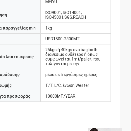
MEIYU
ISO9001, ISO14001,
ηση
ISO45001,SGS,REACH
 παραγγελίας min
1kg
USD1500-2800MT
25kgs ή 40kgs ανά bag.both
διαθέσιμο ουδέτερο ή όπως
ία λεπτομέρειες
συμφωνείται 1mt/pallet, που
τυλίγονται με την
παράδοσης
μέσα σε 5 εργάσιμες ημέρες
ρωμής
T/T, L/C, ένωση Wester
ητα προσφοράς
10000MT/YEAR