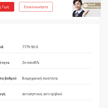
η Τιμή
Επικοινωνήστε
ιθ.
7779-90-0
ότητα
Zn min45%
πα βαθμού
Βιομηχανική ποιότητα
ογή
αντισηπτικό, αντιτριβικό