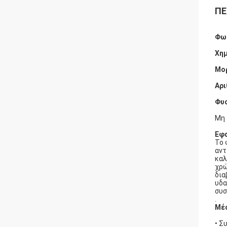
ΠΕ
Φω
Χημ
Μορ
Αρι
Φυσ
Μη 
Εφ
Το 
αντ
καλ
χρώ
δια
υδα
συσ
.
Μέσ
• Σ