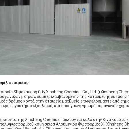
φίλ εταιρείας
ταιρεία Shijiazhuang City Xinsheng Chemical Co., Ltd. ((Xinsheng Che
ραγωνικών μέτρων, συμπεριλαμβανομένης της κατασκευής έκτασης 1
ικός δρόμος κοντά στην εταιρεία μαςΕμείς επωφελούμαστε από σημα
τερο εργαστήριο εξοπλισμό, και προηγμένη γραμμή παραγωγής χημικ
προϊόντα της Xinsheng Chemical πωλούνται καλά στην Κίνα και στο ε
πολυφωσφορικού και η σειρά Αλουμινίου ΦωσφορικούΗ Xinsheng Che
 σειράς Zinc Phosphate.720 τόνοι της σειράς Αλουμινίου Τριπολυ