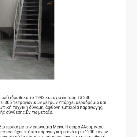
mical) ιδρύθηκε το 1993 και έχει έκταση 13.230
0.305 τετραγωνικών μέτρων.Υπάρχει αεροδρόμιο και
ντική τεχνική δύναμη, άφθονη εμπειρία παραγωγής,
ής σύνθεσης.Εν τω μεταξύ,
ξωτερικό με την επωνυμία Meiyu.Η σειρά Αλουμινίου
mical έχει ετήσια παραγωγική ικανότητα 1200 τόνων
φωσφορικούΤα προϊόντα συμμορφώνονται με τα εθνικά