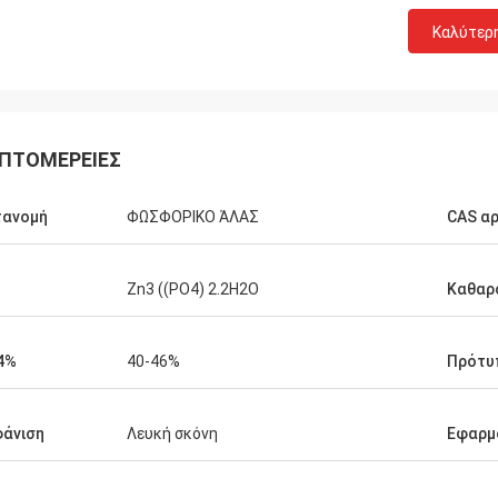
Καλύτερ
ΠΤΟΜΈΡΕΙΕΣ
τανομή
ΦΩΣΦΟΡΙΚΟ ΆΛΑΣ
CAS αρ
Zn3 ((PO4) 2.2H2O
Καθαρ
4%
40-46%
Πρότυ
άνιση
Λευκή σκόνη
Εφαρμ