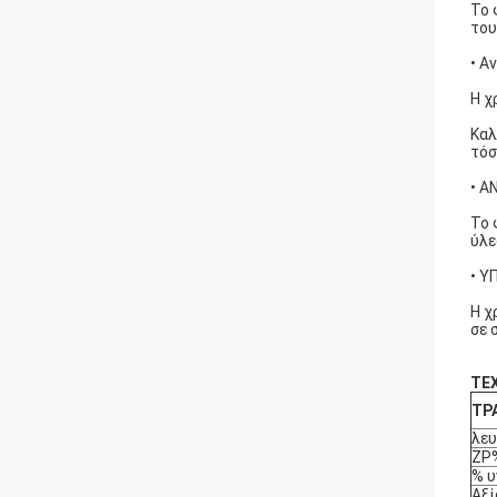
Το 
του
• Α
Η χ
Καλ
τόσ
• Α
Το 
ύλε
• 
Η χ
σε 
ΤΕ
ΤΡ
λε
ZP
% υ
Αξί