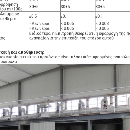
ορρόφηση
30±5
30±5
30±5
ίου ml/100g
λειμμα σε
≤0.5
≤0.1
≤0.1
ιο 45 μm
- Δεν ξέρω.
< 0.005
< 0.003
- Δεν ξέρω.
< 0.005
< 0.005
Ειδικότερα, η Επιτροπή θεωρεί ότι η εφαρμογή της π
πος
αναγκαία για την επίτευξη του στόχου αυτού.
κευή και αποθήκευση:
υσκευασία αυτού του προϊόντος είναι πλαστικές υφασμένες σακούλες
 σακούλα.