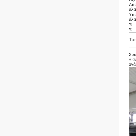
Απ
ελα
Υπό
έλα
%
%
Τύ
Συσ
Η σ
ανά