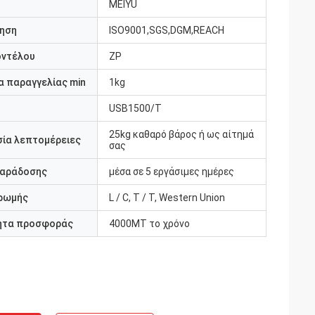
MEIYU
ηση
ISO9001,SGS,DGM,REACH
οντέλου
ZP
 παραγγελίας min
1kg
USB1500/T
25kg καθαρό βάρος ή ως αίτημά
ία λεπτομέρειες
σας
παράδοσης
μέσα σε 5 εργάσιμες ημέρες
ρωμής
L / C, T / T, Western Union
ητα προσφοράς
4000MT το χρόνο