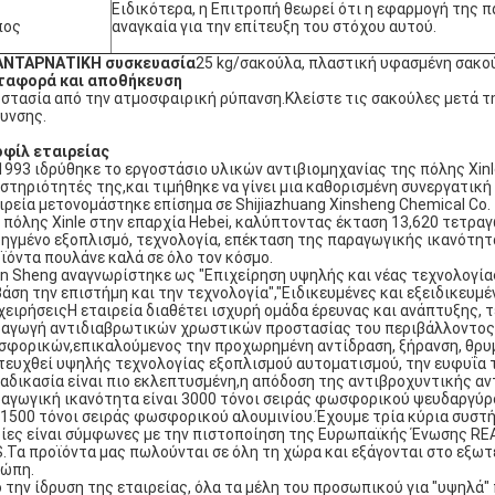
Ειδικότερα, η Επιτροπή θεωρεί ότι η εφαρμογή της π
πος
αναγκαία για την επίτευξη του στόχου αυτού.
ΑΝΤΑΡΝΑΤΙΚΗ συσκευασία
25 kg/σακούλα, πλαστική υφασμένη σακο
ταφορά και αποθήκευση
στασία από την ατμοσφαιρική ρύπανση.Κλείστε τις σακούλες μετά τ
υνσης.
φίλ εταιρείας
1993 ιδρύθηκε το εργοστάσιο υλικών αντιβιομηχανίας της πόλης Xinle
στηριότητές της,και τιμήθηκε να γίνει μια καθορισμένη συνεργατική
ιρεία μετονομάστηκε επίσημα σε Shijiazhuang Xinsheng Chemical Co.
 πόλης Xinle στην επαρχία Hebei, καλύπτοντας έκταση 13,620 τετραγω
ηγμένο εξοπλισμό, τεχνολογία, επέκταση της παραγωγικής ικανότητ
ϊόντα πουλάνε καλά σε όλο τον κόσμο.
in Sheng αναγνωρίστηκε ως "Επιχείρηση υψηλής και νέας τεχνολογίας
βάση την επιστήμη και την τεχνολογία","Ειδικευμένες και εξειδικευμ
χειρήσειςΗ εταιρεία διαθέτει ισχυρή ομάδα έρευνας και ανάπτυξης, 
αγωγή αντιδιαβρωτικών χρωστικών προστασίας του περιβάλλοντος
φορικών,επικαλούμενος την προχωρημένη αντίδραση, ξήρανση, θρυμμ
τευχθεί υψηλής τεχνολογίας εξοπλισμού αυτοματισμού, την ευφυΐα 
ιαδικασία είναι πιο εκλεπτυσμένη,η απόδοση της αντιβροχυντικής αν
αγωγική ικανότητα είναι 3000 τόνοι σειράς φωσφορικού ψευδαργύρ
 1500 τόνοι σειράς φωσφορικού αλουμινίου.Έχουμε τρία κύρια συστή
ίες είναι σύμφωνες με την πιστοποίηση της Ευρωπαϊκής Ένωσης REA
.Τα προϊόντα μας πωλούνται σε όλη τη χώρα και εξάγονται στο εξωτε
ώπη.
 την ίδρυση της εταιρείας, όλα τα μέλη του προσωπικού για "υψηλά" 