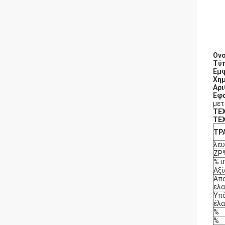
Ονο
Τύπ
Εμφ
Χημ
Αρι
Εφα
μετ
ΤΕ
ΤΕ
ΤΡ
λε
ZP
% υ
Αξί
Απ
ελα
Υπό
έλα
%
%