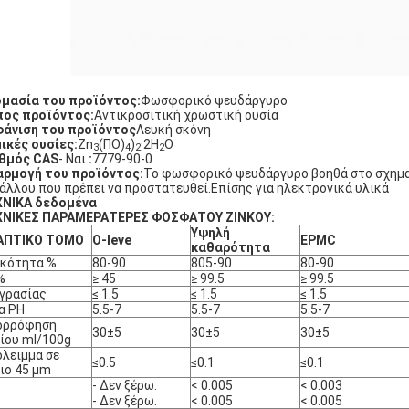
μασία του προϊόντος:
Φωσφορικό ψευδάργυρο
ος προϊόντος:
Αντικροσιτική χρωστική ουσία
άνιση του προϊόντος
Λευκή σκόνη
ικές ουσίες:
Zn
(ΠΟ)
)
·2H
Ο
3
4
2
2
θμός CAS
- Ναι.
:
7779-90-0
ρμογή του προϊόντος:
Το φωσφορικό ψευδάργυρο βοηθά στο σχημα
άλλου που πρέπει να προστατευθεί.Επίσης για ηλεκτρονικά υλικά
ΧΝΙΚΑ δεδομένα
ΧΝΙΚΕΣ ΠΑΡΑΜΕΡΑΤΕΡΕΣ ΦΟΣΦΑΤΟΥ ΖΙΝΚΟΥ:
Υψηλή
ΑΠΤΙΚΟ ΤΟΜΟ
O-leve
EPMC
καθαρότητα
υκότητα %
80-90
805-90
80-90
%
≥ 45
≥ 99.5
≥ 99.5
γρασίας
≤ 1.5
≤ 1.5
≤ 1.5
α PH
5.5-7
5.5-7
5.5-7
ορρόφηση
30±5
30±5
30±5
ίου ml/100g
λειμμα σε
≤0.5
≤0.1
≤0.1
ιο 45 μm
- Δεν ξέρω.
< 0.005
< 0.003
- Δεν ξέρω.
< 0.005
< 0.005