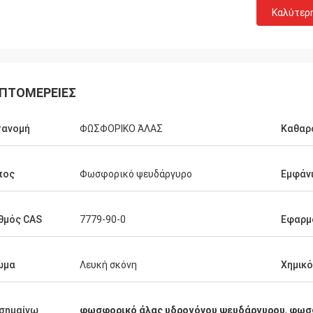
Καλύτερ
ΠΤΟΜΈΡΕΙΕΣ
τανομή
ΦΩΣΦΟΡΙΚΟ ΆΛΑΣ
Καθαρ
πος
Φωσφορικό ψευδάργυρο
Εμφάν
θμός CAS
7779-90-0
Εφαρμ
ώμα
Λευκή σκόνη
Χημικ
σημαίνω
φωσφορικό άλας υδρογόνου ψευδάργυρου
,
φωσφ