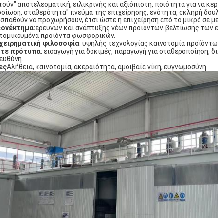
τούν" αποτελεσματική, ειλικρινής και αξιόπιστη, ποιότητα για να κερ
σίωση, σταθερότητα" πνεύμα της επιχείρησης, ενότητα, σκληρή δουλε
σπαθούν να προχωρήσουν, έτσι ώστε η επιχείρηση από το μικρό σε με
εονέκτημα:
ερευνών και ανάπτυξης νέων προϊόντων, βελτίωσης των ε
τομικευμένα προϊόντα φωσφορικών.
χειρηματική φιλοσοφία
: υψηλής τεχνολογίας καινοτομία προϊόντων
ντε πρότυπα
: εισαγωγή για δοκιμές, παραγωγή για σταθεροποίηση, δ
 ευθύνη.
ες
Αλήθεια, καινοτομία, ακεραιότητα, αμοιβαία νίκη, ευγνωμοσύνη.