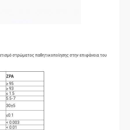
τισμό στρώματος παθητικοποίησης στην επιφάνεια του
ZPA
≥ 95
≥ 93
≤ 1.5
5.5-7
30±5
≤0.1
< 0.003
< 0.01