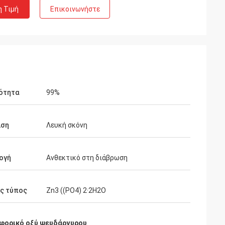
η Τιμή
Επικοινωνήστε
ότητα
99%
ιση
Λευκή σκόνη
ογή
Ανθεκτικό στη διάβρωση
ός τύπος
Zn3 ((PO4) 2·2H2O
ορικό οξύ ψευδάργυρου