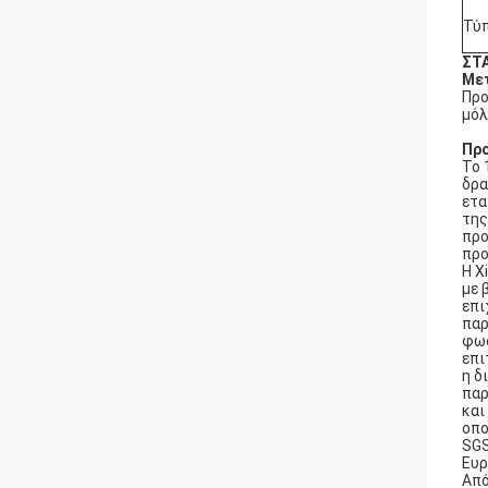
Τύ
ΣΤ
Με
Προ
μόλ
Προ
Το 
δρα
ετα
της
προ
προ
Η X
με 
επι
παρ
φωσ
επι
η δ
παρ
και
οπο
SGS
Ευρ
Από