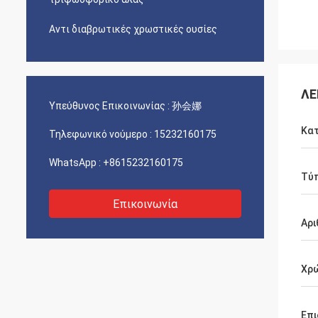
Αντι διαβρωτικές χρωστικές ουσίες
ΛΕ
Υπεύθυνος Επικοινωνίας :
孙会娜
Κα
Τηλεφωνικό νούμερο :
15232160175
WhatsApp :
+8615232160175
Τύ
Επικοινωνία
Αρι
Χρ
Επι