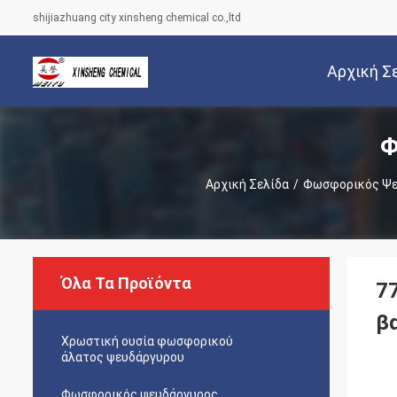
shijiazhuang city xinsheng chemical co.,ltd
Αρχική Σ
Φ
Αρχική Σελίδα
/
Φωσφορικός Ψε
Όλα Τα Προϊόντα
7
β
Χρωστική ουσία φωσφορικού
άλατος ψευδάργυρου
Φωσφορικός ψευδάργυρος