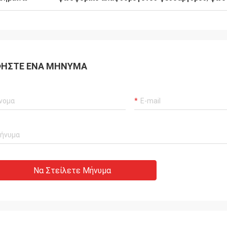
ΉΣΤΕ ΈΝΑ ΜΉΝΥΜΑ
Να Στείλετε Μήνυμα