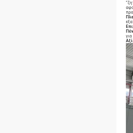
"ζη
αφο
προ
Πλ
εξα
Επι
Πέ
για
Αξί