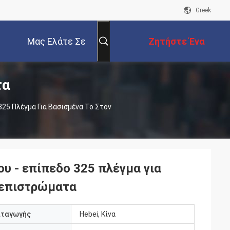
Greek
Μας Ελάτε Σε
Ζητήστε Ένα
τα
Επαφή Με
Απόσπασμα
25 Πλέγμα Για Βασισμένα Το Στον
υ - επίπεδο 325 πλέγμα για
 επιστρώματα
αταγωγής
Hebei, Κίνα