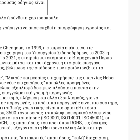
αρούσας οδηγίας είναι
ύλα ή σύνθετη χαρτοσακούλα
η χρήση για να αποφευχθεί η απορρόφηση υγρασίας και
 Chengnan, το 1999, η εταιρεία επέκτεινε τις
 επιχείρηση του Υπουργείου Σιδηροδρόμων, το 2003, η
 Το 2021, η εταιρεία μετακόμισε στο Βιομηχανικό Πάρκο
νικά μέτρα, και ταυτόχρονα, η εταιρεία εισήγαγε
ας, βελτίωση της απόδοσης των προϊόντων,Έτσι τα
", "Μικρές και μεσαίες επιχειρήσεις της επαρχίας Hebei
ένες νέες επιχειρήσεις" και άλλες προηγμένες
τέλειο εξοπλισμό δοκιμών, πλούσια εμπειρία στην
, επαγγελματική γραμμή παραγωγής
ατισμό, πλήρωση και άλλα εξοπλισμούς, για να
της παραγωγής, τα πρότυπα παραγωγής είναι πιο αυστηρά,
τιτριβικής χρωστικής είναι πιο άριστηΗ ετήσια
ου, 3600 τόνοι σειράς τριπολυφωσφορικού αλουμινίου
ματα πιστοποίησης (ISO9001, ISO14001, ISO45001), οι
CH, τις απαιτήσεις του προτύπου ROHS, τις δοκιμές
ρικό., εξάγονται στη Νοτιοανατολική Ασία και την
πρότυπα, "κατακριτές" απαιτήσεις, "καλή" διαχείριση,