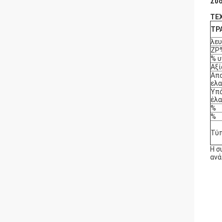
Συσ
ΤΕ
ΤΡ
λε
ZP
% υ
Αξί
Απ
ελα
Υπό
έλα
%
%
Τύ
Η σ
ανά