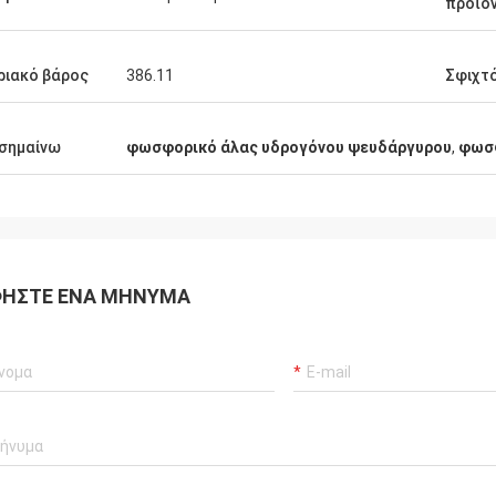
προϊό
ιακό βάρος
386.11
Σφιχτ
σημαίνω
φωσφορικό άλας υδρογόνου ψευδάργυρου
,
φωσφ
ΉΣΤΕ ΈΝΑ ΜΉΝΥΜΑ