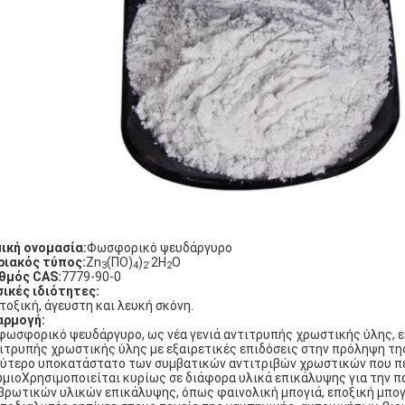
ική ονομασία:
Φωσφορικό ψευδάργυρο
ιακός τύπος:
Zn
(ΠΟ)
)
·2H
Ο
3
4
2
2
θμός CAS:
7779-90-0
ικές ιδιότητες:
τοξική, άγευστη και λευκή σκόνη.
αρμογή:
φωσφορικό ψευδάργυρο, ως νέα γενιά αντιτρυπής χρωστικής ύλης, εί
ιτρυπής χρωστικής ύλης με εξαιρετικές επιδόσεις στην πρόληψη της
ύτερο υποκατάστατο των συμβατικών αντιτριβών χρωστικών που πε
μιοΧρησιμοποιείται κυρίως σε διάφορα υλικά επικάλυψης για την π
βρωτικών υλικών επικάλυψης, όπως φαινολική μπογιά, εποξική μπο