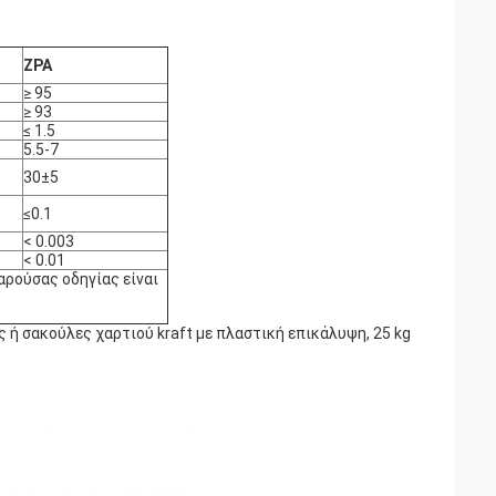
ZPA
≥ 95
≥ 93
≤ 1.5
5.5-7
30±5
≤0.1
< 0.003
< 0.01
αρούσας οδηγίας είναι
 ή σακούλες χαρτιού kraft με πλαστική επικάλυψη, 25 kg