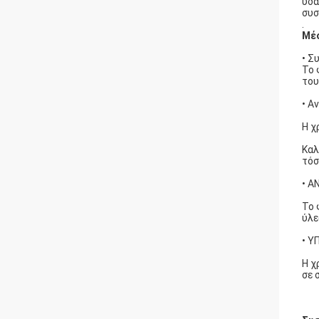
υδα
συσ
.
Μέσ
• Σ
Το 
του
• Α
Η χ
Καλ
τόσ
• Α
Το 
ύλε
• 
Η χ
σε 