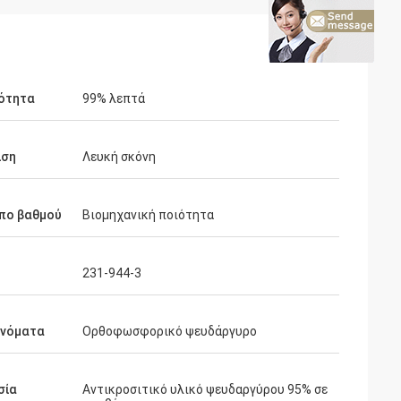
ότητα
99% λεπτά
ιση
Λευκή σκόνη
πο βαθμού
Βιομηχανική ποιότητα
231-944-3
ονόματα
Ορθοφωσφορικό ψευδάργυρο
σία
Αντικροσιτικό υλικό ψευδαργύρου 95% σε