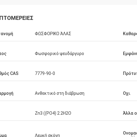
ΠΤΟΜΈΡΕΙΕΣ
τανομή
ΦΩΣΦΟΡΙΚΟ ΆΛΑΣ
Καθαρ
πος
Φωσφορικό ψευδάργυρο
Εμφάν
θμός CAS
7779-90-0
Πρότυ
αρμογή
Ανθεκτικό στη διάβρωση
Οχι.
Zn3 ((PO4) 2.2H2O
Άλλα 
Ονομα
ώμα
Λευκή σκόνη