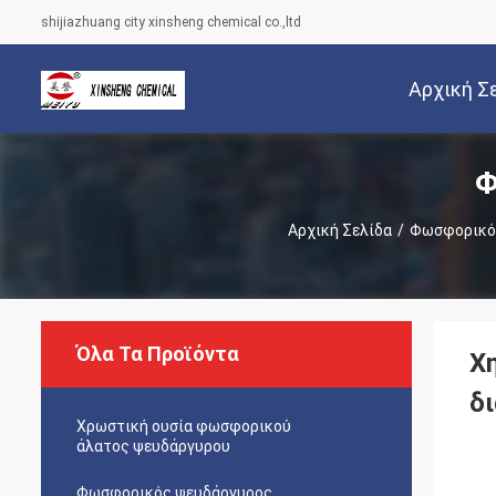
shijiazhuang city xinsheng chemical co.,ltd
Αρχική Σ
Φ
Αρχική Σελίδα
/
Φωσφορικό
Όλα Τα Προϊόντα
Χ
δ
Χρωστική ουσία φωσφορικού
άλατος ψευδάργυρου
Φωσφορικός ψευδάργυρος