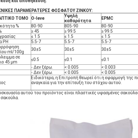
κευή και αποθήκευση:
ΧΝΙΚΕΣ ΠΑΡΑΜΕΡΑΤΕΡΕΣ ΦΟΣΦΑΤΟΥ ΖΙΝΚΟΥ:
Υψηλή
ΑΠΤΙΚΟ ΤΟΜΟ
O-leve
EPMC
καθαρότητα
υκότητα %
80-90
805-90
80-90
%
≥ 45
≥ 99.5
≥ 99.5
γρασίας
≤ 1.5
≤ 1.5
≤ 1.5
α PH
5.5-7
5.5-7
5.5-7
ορρόφηση
30±5
30±5
30±5
ίου ml/100g
λειμμα σε
≤0.5
≤0.1
≤0.1
ιο 45 μm
- Δεν ξέρω.
< 0.005
< 0.003
- Δεν ξέρω.
< 0.005
< 0.005
Ειδικότερα, η Επιτροπή θεωρεί ότι η εφαρμογή της π
πος
αναγκαία για την επίτευξη του στόχου αυτού.
υσκευασία αυτού του προϊόντος είναι πλαστικές υφασμένες σακούλες
 σακούλα.