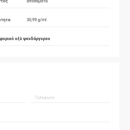
ντος
αποθέματα
ότητα
30,99 g/ml
ορικό οξύ ψευδάργυρου