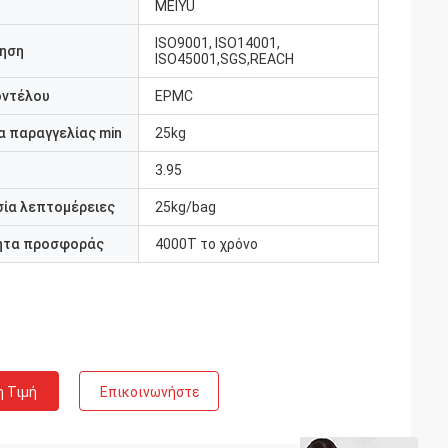
MEIYU
ISO9001, ISO14001,
ηση
ISO45001,SGS,REACH
οντέλου
EPMC
 παραγγελίας min
25kg
3.95
ία λεπτομέρειες
25kg/bag
ητα προσφοράς
4000T το χρόνο
η Τιμή
Επικοινωνήστε