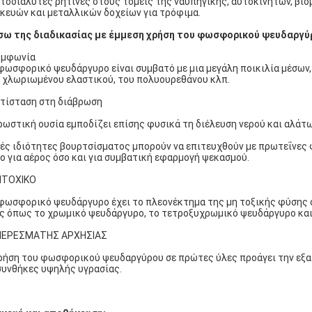
τοδιαλυτές ρητίνες στους τομείς της ναυπηγικής, αυτοκινήτων, βι
κευών και μεταλλικών δοχείων για τρόφιμα.
ω της διαδικασίας με έμμεση χρήση του φωσφορικού ψευδαργύ
υμφωνία
φωσφορικό ψευδάργυρο είναι συμβατό με μια μεγάλη ποικιλία μέσων
 χλωριωμένου ελαστικού, του πολυουρεθάνου κλπ.
ντίσταση στη διάβρωση
ρωστική ουσία εμποδίζει επίσης φυσικά τη διέλευση νερού και αλάτω
ές ιδιότητες βουρτσίσματος μπορούν να επιτευχθούν με πρωτεΐνες 
ο για αέρος όσο και για συμβατική εφαρμογή ψεκασμού.
ΝΤΟΧΙΚΟ
φωσφορικό ψευδάργυρο έχει το πλεονέκτημα της μη τοξικής φύσης 
ς όπως το χρωμικό ψευδάργυρο, το τετροξυχρωμικό ψευδάργυρο και
ΥΠΕΡΕΣΜΑΤΗΣ ΑΡΧΗΣΙΑΣ
ρήση του φωσφορικού ψευδαργύρου σε πρώτες ύλες προάγει την εξα
συνθήκες υψηλής υγρασίας.