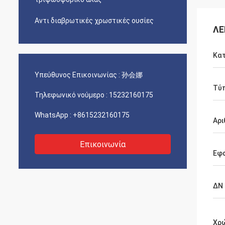
Αντι διαβρωτικές χρωστικές ουσίες
ΛΕ
Κα
Υπεύθυνος Επικοινωνίας :
孙会娜
Τύ
Τηλεφωνικό νούμερο :
15232160175
WhatsApp :
+8615232160175
Αρι
Επικοινωνία
Εφ
ΔΝ
Χρ