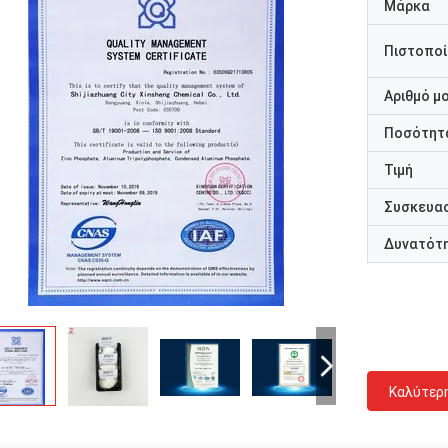
Μάρκα
Πιστοποί
Αριθμό μ
Ποσότητα
Τιμή
Συσκευασ
Δυνατότ
Καλύτερ