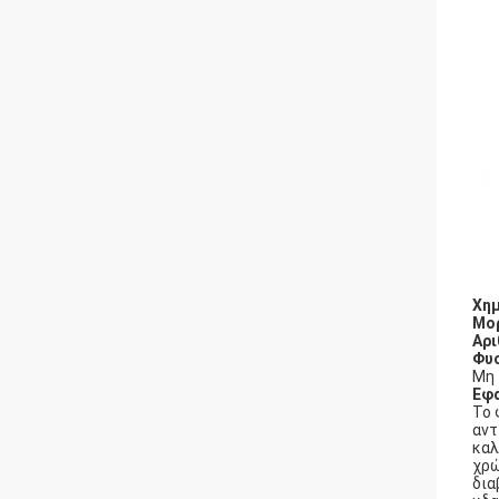
Χημ
Μορ
Αρι
Φυσ
Μη 
Εφ
Το 
αντ
καλ
χρώ
δια