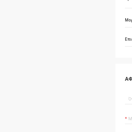
Μορ
Επι
ΑΦ