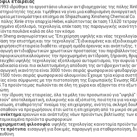
οφίλ εταιρείας
1993 ιδρύθηκε το εργοστάσιο υλικών αντιβιομηχανίας της πόλης Xinle
στηριότητές της,και τιμήθηκε να γίνει μια καθορισμένη συνεργατική
ιρεία μετονομάστηκε επίσημα σε Shijiazhuang Xinsheng Chemical Co.
 πόλης Xinle στην επαρχία Hebei, καλύπτοντας έκταση 13,620 τετραγω
ηγμένο εξοπλισμό, τεχνολογία, επέκταση της παραγωγικής ικανότητ
ϊόντα πουλάνε καλά σε όλο τον κόσμο.
in Sheng αναγνωρίστηκε ως "Επιχείρηση υψηλής και νέας τεχνολογίας
βάση την επιστήμη και την τεχνολογία","Ειδικευμένες και εξειδικευμ
χειρήσειςΗ εταιρεία διαθέτει ισχυρή ομάδα έρευνας και ανάπτυξης, 
αγωγή αντιδιαβρωτικών χρωστικών προστασίας του περιβάλλοντος
φορικών,επικαλούμενος την προχωρημένη αντίδραση, ξήρανση, θρυμμ
τευχθεί υψηλής τεχνολογίας εξοπλισμού αυτοματισμού, την ευφυΐα 
ιαδικασία είναι πιο εκλεπτυσμένη,η απόδοση της αντιβροχυντικής αν
αγωγική ικανότητα είναι 3000 τόνοι σειράς φωσφορικού ψευδαργύρ
 1500 τόνοι σειράς φωσφορικού αλουμινίου.Έχουμε τρία κύρια συστή
ίες είναι σύμφωνες με την πιστοποίηση της Ευρωπαϊκής Ένωσης REA
.Τα προϊόντα μας πωλούνται σε όλη τη χώρα και εξάγονται στο εξωτε
ώπη.
 την ίδρυση της εταιρείας, όλα τα μέλη του προσωπικού για "υψηλά" 
τούν" αποτελεσματική, ειλικρινής και αξιόπιστη, ποιότητα για να κερ
σίωση, σταθερότητα" πνεύμα της επιχείρησης, ενότητα, σκληρή δουλε
σπαθούν να προχωρήσουν, έτσι ώστε η επιχείρηση από το μικρό σε με
εονέκτημα:
ερευνών και ανάπτυξης νέων προϊόντων, βελτίωσης των ε
τομικευμένα προϊόντα φωσφορικών.
χειρηματική φιλοσοφία
: υψηλής τεχνολογίας καινοτομία προϊόντων
ντε πρότυπα
: εισαγωγή για δοκιμές, παραγωγή για σταθεροποίηση, δ
 ευθύνη.