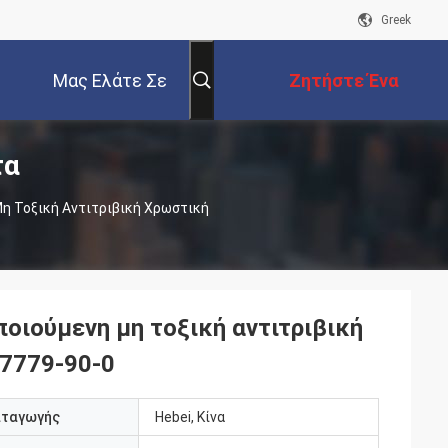
Greek
Μας Ελάτε Σε
Ζητήστε Ένα
τα
Επαφή Με
Απόσπασμα
 Τοξική Αντιτριβική Χρωστική
ιούμενη μη τοξική αντιτριβική
 7779-90-0
αταγωγής
Hebei, Κίνα