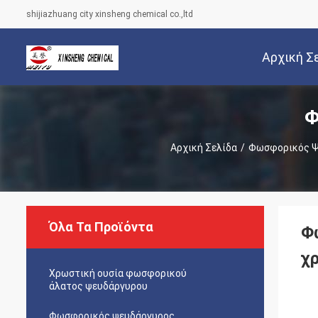
shijiazhuang city xinsheng chemical co.,ltd
Αρχική Σ
Φ
Αρχική Σελίδα
/
Φωσφορικός Ψ
Όλα Τα Προϊόντα
Φ
χρ
Χρωστική ουσία φωσφορικού
άλατος ψευδάργυρου
Φωσφορικός ψευδάργυρος