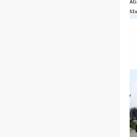
Αξί
5Συ