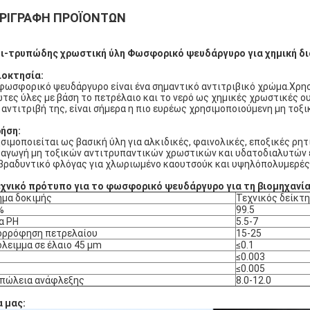
ΡΙΓΡΑΦΉ ΠΡΟΪΌΝΤΩΝ
ι-τρυπώδης χρωστική ύλη Φωσφορικό ψευδάργυρο για χημική δια
ιοκτησία:
φωσφορικό ψευδάργυρο είναι ένα σημαντικό αντιτριβικό χρώμα.Χρησι
τες ύλες με βάση το πετρέλαιο και το νερό ως χημικές χρωστικές ου
 αντιτριβή της, είναι σήμερα η πιο ευρέως χρησιμοποιούμενη μη τοξι
ήση:
σιμοποιείται ως βασική ύλη για αλκιδικές, φαινολικές, εποξικές ρητ
αγωγή μη τοξικών αντιτρυπαντικών χρωστικών και υδατοδιαλυτών 
βραδυντικό φλόγας για χλωριωμένο καουτσούκ και υψηλόπολυμερές
χνικό πρότυπο για το φωσφορικό ψευδάργυρο για τη βιομηχανία
μα δοκιμής
Τεχνικός δείκτ
%
99.5
α PH
5.5-7
ορρόφηση πετρελαίου
15-25
λειμμα σε έλαιο 45 μm
≤0.1
≤
0.003
≤0.005
πώλεια ανάφλεξης
8.0-12.0
α μας: