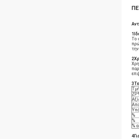
ΠΕ
Αντ
1Ιδ
Το 
πρώ
την
2Χρ
Χρη
παρ
επι
3Τε
Τμή
ZP
Αξί
Απ
Υπό
%
%
% α
4Γι