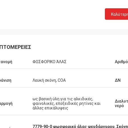
Καλύτερ
ΠΤΟΜΈΡΕΙΕΣ
τανομή
ΦΩΣΦΟΡΙΚΟ ΆΛΑΣ
Αριθμό
άνιση
Λευκή σκόνη, COA
ΔΝ
ως βασική ύλη για τις αλκιδικές,
Διαλυ
αρμογή
φαινολικές, εποξειδικές ρητίνες και
νερό
άλλες επικάλυψεις
7779-90-0 φωσφορικό άλας ψευδάργυρου
,
Σκόνη