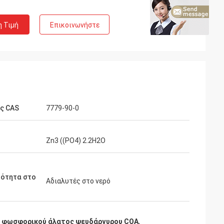
η Τιμή
Επικοινωνήστε
ς CAS
7779-90-0
Zn3 ((PO4) 2.2H2O
τότητα στο
Αδιαλυτές στο νερό
 φωσφορικού άλατος ψευδάργυρου COA
,