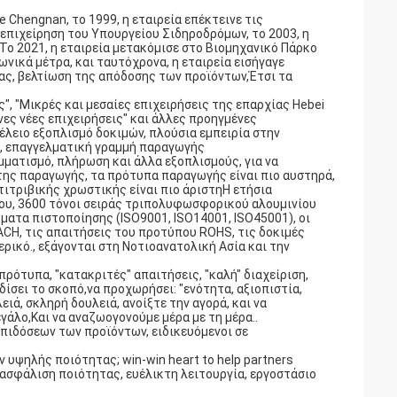
 Chengnan, το 1999, η εταιρεία επέκτεινε τις
 επιχείρηση του Υπουργείου Σιδηροδρόμων, το 2003, η
 Το 2021, η εταιρεία μετακόμισε στο Βιομηχανικό Πάρκο
νικά μέτρα, και ταυτόχρονα, η εταιρεία εισήγαγε
ας, βελτίωση της απόδοσης των προϊόντων,Έτσι τα
", "Μικρές και μεσαίες επιχειρήσεις της επαρχίας Hebei
ένες νέες επιχειρήσεις" και άλλες προηγμένες
τέλειο εξοπλισμό δοκιμών, πλούσια εμπειρία στην
, επαγγελματική γραμμή παραγωγής
ατισμό, πλήρωση και άλλα εξοπλισμούς, για να
της παραγωγής, τα πρότυπα παραγωγής είναι πιο αυστηρά,
τιτριβικής χρωστικής είναι πιο άριστηΗ ετήσια
ου, 3600 τόνοι σειράς τριπολυφωσφορικού αλουμινίου
ματα πιστοποίησης (ISO9001, ISO14001, ISO45001), οι
CH, τις απαιτήσεις του προτύπου ROHS, τις δοκιμές
ρικό., εξάγονται στη Νοτιοανατολική Ασία και την
πρότυπα, "κατακριτές" απαιτήσεις, "καλή" διαχείριση,
δίσει το σκοπό,να προχωρήσει: "ενότητα, αξιοπιστία,
ιά, σκληρή δουλειά, ανοίξτε την αγορά, και να
γάλο,Και να αναζωογονούμε μέρα με τη μέρα..
πιδόσεων των προϊόντων, ειδικευόμενοι σε
 υψηλής ποιότητας; win-win heart to help partners
ιασφάλιση ποιότητας, ευέλικτη λειτουργία, εργοστάσιο