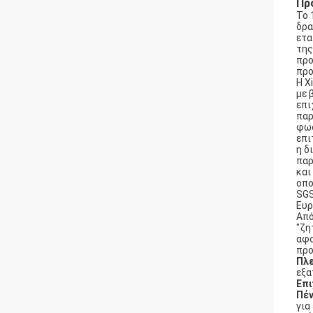
Πρ
Το 
δρα
ετα
της
προ
προ
Η X
με 
επι
παρ
φωσ
επι
η δ
παρ
και
οπο
SGS
Ευρ
Από
"ζη
αφο
προ
Πλ
εξα
Επι
Πέ
για