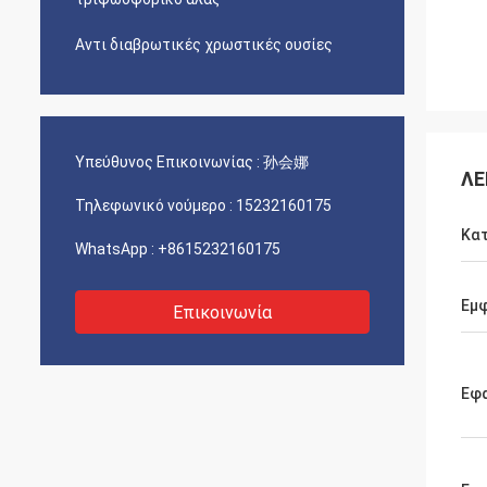
Αντι διαβρωτικές χρωστικές ουσίες
Υπεύθυνος Επικοινωνίας :
孙会娜
ΛΕ
Τηλεφωνικό νούμερο :
15232160175
Κα
WhatsApp :
+8615232160175
Εμφ
Επικοινωνία
Εφ