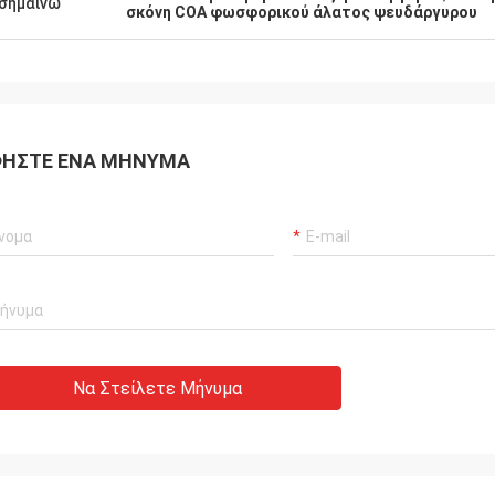
σημαίνω
σκόνη COA φωσφορικού άλατος ψευδάργυρου
ΉΣΤΕ ΈΝΑ ΜΉΝΥΜΑ
Να Στείλετε Μήνυμα