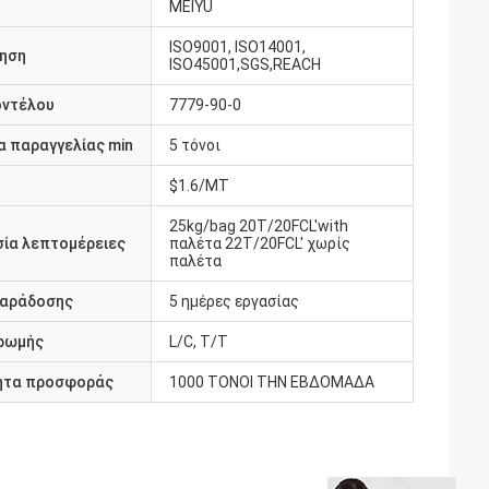
MEIYU
ISO9001, ISO14001,
ηση
ISO45001,SGS,REACH
οντέλου
7779-90-0
 παραγγελίας min
5 τόνοι
$1.6/MT
25kg/bag 20T/20FCL'with
ία λεπτομέρειες
παλέτα 22T/20FCL' χωρίς
παλέτα
παράδοσης
5 ημέρες εργασίας
ρωμής
L/C, T/T
ητα προσφοράς
1000 ΤΟΝΟΙ ΤΗΝ ΕΒΔΟΜΑΔΑ