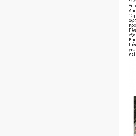
SGS
Ευρ
Από
"ζη
αφο
προ
Πλ
εξα
Επι
Πέ
για
Αξί