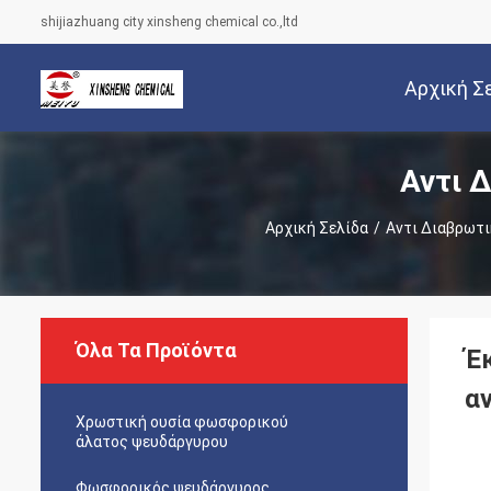
shijiazhuang city xinsheng chemical co.,ltd
Αρχική Σ
Αντι 
Αρχική Σελίδα
/
Αντι Διαβρωτι
Όλα Τα Προϊόντα
Έ
α
Χρωστική ουσία φωσφορικού
άλατος ψευδάργυρου
Φωσφορικός ψευδάργυρος