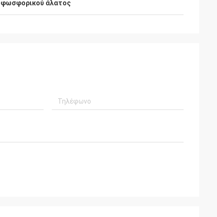
α φωσφορικού άλατος