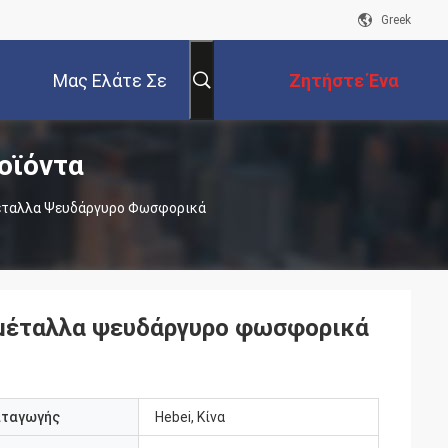
Greek
Μας Ελάτε Σε
Ζητήστε Ένα
οϊόντα
Επαφή Με
Απόσπασμα
Μέταλλα Ψευδάργυρο Φωσφορικά
 μέταλλα ψευδάργυρο φωσφορικά
αταγωγής
Hebei, Κίνα