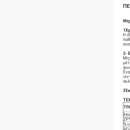
ΠΕ
Μηχ
1Χρ
Η ί
παθ
συσ
2- 
Μηχ
μέτ
φωσ
Ένα
ιόν
σκλ
3Έκ
ΤΕ
ΤΡ
λε
ZP
% υ
Αξί