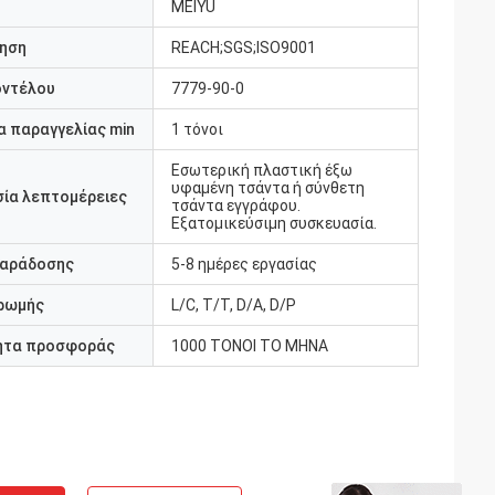
MEIYU
ηση
REACH;SGS;ISO9001
οντέλου
7779-90-0
 παραγγελίας min
1 τόνοι
Εσωτερική πλαστική έξω
υφαμένη τσάντα ή σύνθετη
ία λεπτομέρειες
τσάντα εγγράφου.
Εξατομικεύσιμη συσκευασία.
παράδοσης
5-8 ημέρες εργασίας
ρωμής
L/C, T/T, D/A, D/P
ητα προσφοράς
1000 ΤΟΝΟΙ ΤΟ ΜΗΝΑ