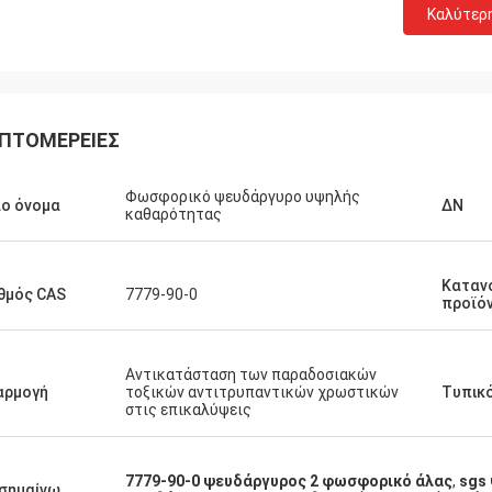
Καλύτερ
ΠΤΟΜΈΡΕΙΕΣ
Φωσφορικό ψευδάργυρο υψηλής
ο όνομα
ΔΝ
καθαρότητας
Καταν
θμός CAS
7779-90-0
προϊό
Αντικατάσταση των παραδοσιακών
αρμογή
τοξικών αντιτρυπαντικών χρωστικών
Τυπικ
στις επικαλύψεις
7779-90-0 ψευδάργυρος 2 φωσφορικό άλας
,
sgs
σημαίνω