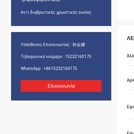
Αντι διαβρωτικές χρωστικές ουσίες
ΛΕ
Υπεύθυνος Επικοινωνίας :
孙会娜
Άλλ
Τηλεφωνικό νούμερο :
15232160175
WhatsApp :
+8615232160175
Αρι
Επικοινωνία
Εφ
Επι