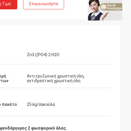
η Τιμή
Επικοινωνήστε
Zn3 ((PO4) 2.H2O
ομή
Αντιτρυζωνική χρωστική ύλη,
ντων
αντιδρεπτική χρωστική ύλη
ό πακέτο
25 kg/σακούλα
 ψευδάργυρος 2 φωσφορικό άλας
,