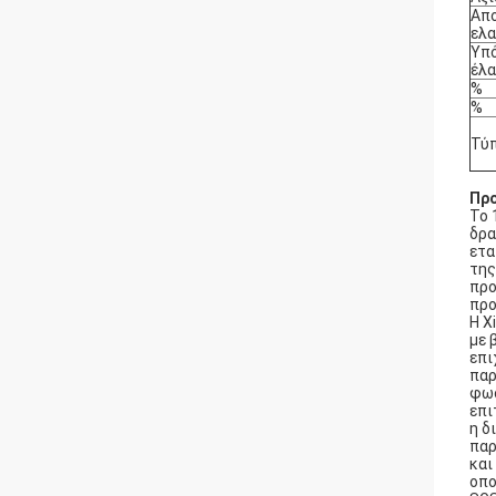
Απ
ελα
Υπό
έλα
%
%
Τύ
Προ
Το 
δρα
ετα
της
προ
προ
Η X
με 
επι
παρ
φωσ
επι
η δ
παρ
και
οπο