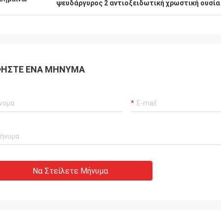
ψευδάργυρος 2 αντιοξειδωτική χρωστική ουσί
ΉΣΤΕ ΈΝΑ ΜΉΝΥΜΑ
Να Στείλετε Μήνυμα