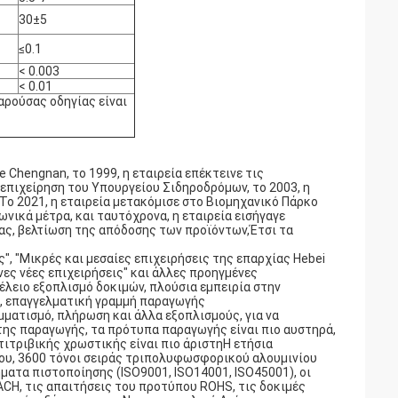
30±5
≤0.1
< 0.003
< 0.01
αρούσας οδηγίας είναι
 Chengnan, το 1999, η εταιρεία επέκτεινε τις
 επιχείρηση του Υπουργείου Σιδηροδρόμων, το 2003, η
 Το 2021, η εταιρεία μετακόμισε στο Βιομηχανικό Πάρκο
νικά μέτρα, και ταυτόχρονα, η εταιρεία εισήγαγε
ας, βελτίωση της απόδοσης των προϊόντων,Έτσι τα
", "Μικρές και μεσαίες επιχειρήσεις της επαρχίας Hebei
ένες νέες επιχειρήσεις" και άλλες προηγμένες
τέλειο εξοπλισμό δοκιμών, πλούσια εμπειρία στην
, επαγγελματική γραμμή παραγωγής
ατισμό, πλήρωση και άλλα εξοπλισμούς, για να
της παραγωγής, τα πρότυπα παραγωγής είναι πιο αυστηρά,
τιτριβικής χρωστικής είναι πιο άριστηΗ ετήσια
ου, 3600 τόνοι σειράς τριπολυφωσφορικού αλουμινίου
ματα πιστοποίησης (ISO9001, ISO14001, ISO45001), οι
CH, τις απαιτήσεις του προτύπου ROHS, τις δοκιμές