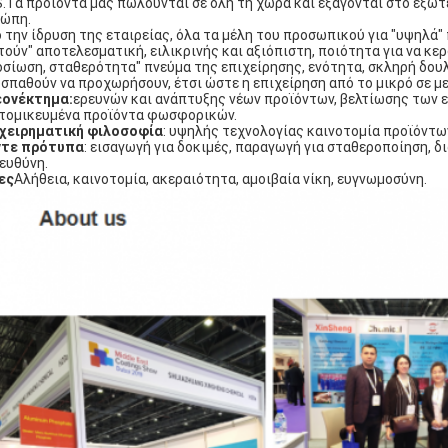
.Τα προϊόντα μας πωλούνται σε όλη τη χώρα και εξάγονται στο εξωτε
ώπη.
 την ίδρυση της εταιρείας, όλα τα μέλη του προσωπικού για "υψηλά" 
τούν" αποτελεσματική, ειλικρινής και αξιόπιστη, ποιότητα για να κερ
σίωση, σταθερότητα" πνεύμα της επιχείρησης, ενότητα, σκληρή δουλε
σπαθούν να προχωρήσουν, έτσι ώστε η επιχείρηση από το μικρό σε με
εονέκτημα:
ερευνών και ανάπτυξης νέων προϊόντων, βελτίωσης των ε
τομικευμένα προϊόντα φωσφορικών.
χειρηματική φιλοσοφία
: υψηλής τεχνολογίας καινοτομία προϊόντων
ντε πρότυπα
: εισαγωγή για δοκιμές, παραγωγή για σταθεροποίηση, δ
 ευθύνη.
ες
Αλήθεια, καινοτομία, ακεραιότητα, αμοιβαία νίκη, ευγνωμοσύνη.