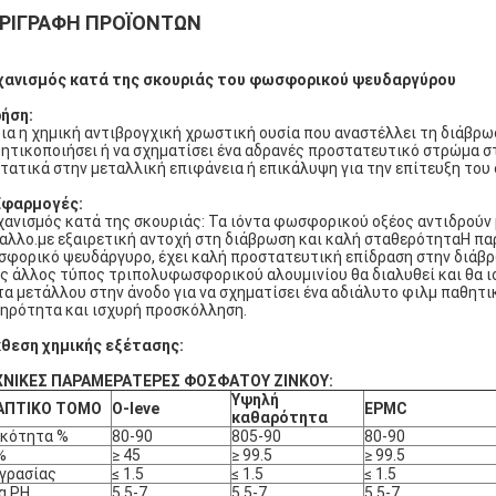
ΡΙΓΡΑΦΉ ΠΡΟΪΌΝΤΩΝ
ανισμός κατά της σκουριάς του φωσφορικού ψευδαργύρου
ήση:
δια η χημική αντιβρογχική χρωστική ουσία που αναστέλλει τη διάβρ
ητικοποιήσει ή να σχηματίσει ένα αδρανές προστατευτικό στρώμα σ
τατικά στην μεταλλική επιφάνεια ή επικάλυψη για την επίτευξη του
Εφαρμογές:
ανισμός κατά της σκουριάς: Τα ιόντα φωσφορικού οξέος αντιδρούν μ
αλλο.με εξαιρετική αντοχή στη διάβρωση και καλή σταθερότηταΗ πα
φορικό ψευδάργυρο, έχει καλή προστατευτική επίδραση στην διάβ
ς άλλος τύπος τριπολυφωσφορικού αλουμινίου θα διαλυθεί και θα ιο
τα μετάλλου στην άνοδο για να σχηματίσει ένα αδιάλυτο φιλμ παθητ
ηρότητα και ισχυρή προσκόλληση.
θεση χημικής εξέτασης:
ΧΝΙΚΕΣ ΠΑΡΑΜΕΡΑΤΕΡΕΣ ΦΟΣΦΑΤΟΥ ΖΙΝΚΟΥ:
Υψηλή
ΑΠΤΙΚΟ ΤΟΜΟ
O-leve
EPMC
καθαρότητα
υκότητα %
80-90
805-90
80-90
%
≥ 45
≥ 99.5
≥ 99.5
γρασίας
≤ 1.5
≤ 1.5
≤ 1.5
α PH
5.5-7
5.5-7
5.5-7