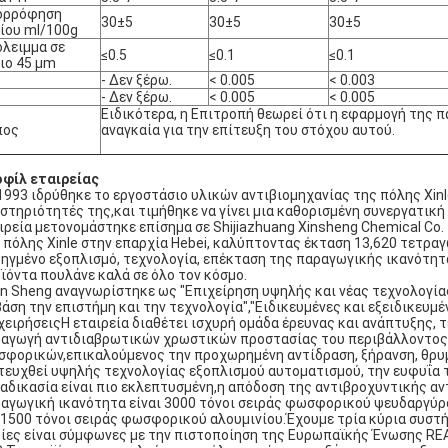
ορρόφηση
30±5
30±5
30±5
ίου ml/100g
λειμμα σε
≤0.5
≤0.1
≤0.1
ιο 45 μm
- Δεν ξέρω.
< 0.005
< 0.003
- Δεν ξέρω.
< 0.005
< 0.005
Ειδικότερα, η Επιτροπή θεωρεί ότι η εφαρμογή της π
πος
αναγκαία για την επίτευξη του στόχου αυτού.
φίλ εταιρείας
1993 ιδρύθηκε το εργοστάσιο υλικών αντιβιομηχανίας της πόλης Xinle
στηριότητές της,και τιμήθηκε να γίνει μια καθορισμένη συνεργατική
ιρεία μετονομάστηκε επίσημα σε Shijiazhuang Xinsheng Chemical Co.
 πόλης Xinle στην επαρχία Hebei, καλύπτοντας έκταση 13,620 τετραγω
ηγμένο εξοπλισμό, τεχνολογία, επέκταση της παραγωγικής ικανότητ
ϊόντα πουλάνε καλά σε όλο τον κόσμο.
in Sheng αναγνωρίστηκε ως "Επιχείρηση υψηλής και νέας τεχνολογίας
βάση την επιστήμη και την τεχνολογία","Ειδικευμένες και εξειδικευμ
χειρήσειςΗ εταιρεία διαθέτει ισχυρή ομάδα έρευνας και ανάπτυξης, 
αγωγή αντιδιαβρωτικών χρωστικών προστασίας του περιβάλλοντος
φορικών,επικαλούμενος την προχωρημένη αντίδραση, ξήρανση, θρυμμ
τευχθεί υψηλής τεχνολογίας εξοπλισμού αυτοματισμού, την ευφυΐα 
ιαδικασία είναι πιο εκλεπτυσμένη,η απόδοση της αντιβροχυντικής αν
αγωγική ικανότητα είναι 3000 τόνοι σειράς φωσφορικού ψευδαργύρ
 1500 τόνοι σειράς φωσφορικού αλουμινίου.Έχουμε τρία κύρια συστή
ίες είναι σύμφωνες με την πιστοποίηση της Ευρωπαϊκής Ένωσης REA