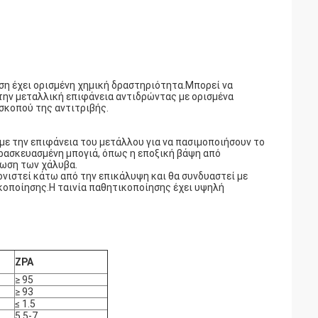
ωση έχει ορισμένη χημική δραστηριότητα.Μπορεί να
την μεταλλική επιφάνεια αντιδρώντας με ορισμένα
 σκοπού της αντιτριβής.
ε την επιφάνεια του μετάλλου για να πασιμοποιήσουν το
ρασκευασμένη μπογιά, όπως η εποξική βάψη από
ρωση των χάλυβα.
νιστεί κάτω από την επικάλυψη και θα συνδυαστεί με
ικοποίησης.Η ταινία παθητικοποίησης έχει υψηλή
ZPA
≥ 95
≥ 93
≤ 1.5
5.5-7