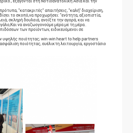
ρικό., εξάγονται στη Νοτιοανατολική Ασία και την
πρότυπα, "κατακριτές" απαιτήσεις, "καλή" διαχείριση,
δίσει το σκοπό,να προχωρήσει: "ενότητα, αξιοπιστία,
ιά, σκληρή δουλειά, ανοίξτε την αγορά, και να
γάλο,Και να αναζωογονούμε μέρα με τη μέρα..
πιδόσεων των προϊόντων, ειδικευόμενοι σε
 υψηλής ποιότητας; win-win heart to help partners
ιασφάλιση ποιότητας, ευέλικτη λειτουργία, εργοστάσιο