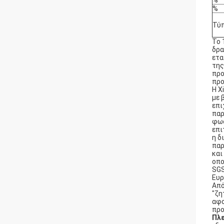
%
%
Τύ
Το 
δρα
ετα
της
προ
προ
Η X
με 
επι
παρ
φωσ
επι
η δ
παρ
και
οπο
SGS
Ευρ
Από
"ζη
αφο
προ
Πλ