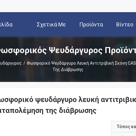
ελίδα
Σχετικά Με
Προϊόντα
Βίντεο
ωσφορικός Ψευδάργυρος Προϊόν
Εμάς
υδάργυρος
/
Φωσφορικό Ψευδάργυρο Λευκή Αντιτριβική Σκόνη CAS 
Της Διάβρωσης
ωσφορικό ψευδάργυρο λευκή αντιτριβικ
αταπολέμηση της διάβρωσης
Τόπος κ