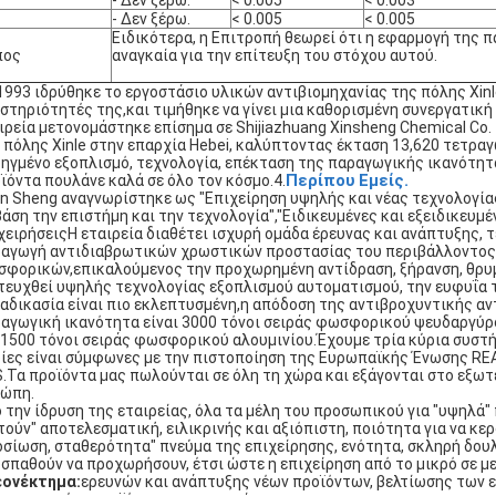
- Δεν ξέρω.
< 0.005
< 0.003
- Δεν ξέρω.
< 0.005
< 0.005
Ειδικότερα, η Επιτροπή θεωρεί ότι η εφαρμογή της π
πος
αναγκαία για την επίτευξη του στόχου αυτού.
1993 ιδρύθηκε το εργοστάσιο υλικών αντιβιομηχανίας της πόλης Xinle
στηριότητές της,και τιμήθηκε να γίνει μια καθορισμένη συνεργατική
ιρεία μετονομάστηκε επίσημα σε Shijiazhuang Xinsheng Chemical Co.
 πόλης Xinle στην επαρχία Hebei, καλύπτοντας έκταση 13,620 τετραγω
ηγμένο εξοπλισμό, τεχνολογία, επέκταση της παραγωγικής ικανότητ
Περίπου
Εμείς.
ϊόντα πουλάνε καλά σε όλο τον κόσμο.4.
in Sheng αναγνωρίστηκε ως "Επιχείρηση υψηλής και νέας τεχνολογίας
βάση την επιστήμη και την τεχνολογία","Ειδικευμένες και εξειδικευμ
χειρήσειςΗ εταιρεία διαθέτει ισχυρή ομάδα έρευνας και ανάπτυξης, 
αγωγή αντιδιαβρωτικών χρωστικών προστασίας του περιβάλλοντος
φορικών,επικαλούμενος την προχωρημένη αντίδραση, ξήρανση, θρυμμ
τευχθεί υψηλής τεχνολογίας εξοπλισμού αυτοματισμού, την ευφυΐα 
ιαδικασία είναι πιο εκλεπτυσμένη,η απόδοση της αντιβροχυντικής αν
αγωγική ικανότητα είναι 3000 τόνοι σειράς φωσφορικού ψευδαργύρ
 1500 τόνοι σειράς φωσφορικού αλουμινίου.Έχουμε τρία κύρια συστή
ίες είναι σύμφωνες με την πιστοποίηση της Ευρωπαϊκής Ένωσης REA
.Τα προϊόντα μας πωλούνται σε όλη τη χώρα και εξάγονται στο εξωτε
ώπη.
 την ίδρυση της εταιρείας, όλα τα μέλη του προσωπικού για "υψηλά" 
τούν" αποτελεσματική, ειλικρινής και αξιόπιστη, ποιότητα για να κερ
σίωση, σταθερότητα" πνεύμα της επιχείρησης, ενότητα, σκληρή δουλε
σπαθούν να προχωρήσουν, έτσι ώστε η επιχείρηση από το μικρό σε με
εονέκτημα:
ερευνών και ανάπτυξης νέων προϊόντων, βελτίωσης των ε