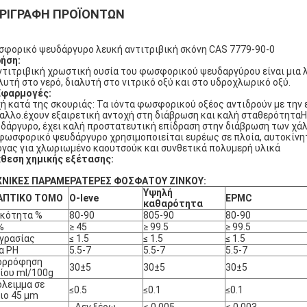
ΡΙΓΡΑΦΉ ΠΡΟΪΌΝΤΩΝ
φορικό ψευδάργυρο λευκή αντιτριβική σκόνη CAS 7779-90-0
ήση:
ντιτριβική χρωστική ουσία του φωσφορικού ψευδαργύρου είναι μια λ
λυτή στο νερό, διαλυτή στο νιτρικό οξύ και στο υδροχλωρικό οξύ.
Εφαρμογές:
ή κατά της σκουριάς: Τα ιόντα φωσφορικού οξέος αντιδρούν με την 
αλλο.έχουν εξαιρετική αντοχή στη διάβρωση και καλή σταθερότηταΗ
δάργυρο, έχει καλή προστατευτική επίδραση στην διάβρωση των χάλ
φωσφορικό ψευδάργυρο χρησιμοποιείται ευρέως σε πλοία, αυτοκίνητ
γας για χλωριωμένο καουτσούκ και συνθετικά πολυμερή υλικά
θεση χημικής εξέτασης:
ΧΝΙΚΕΣ ΠΑΡΑΜΕΡΑΤΕΡΕΣ ΦΟΣΦΑΤΟΥ ΖΙΝΚΟΥ:
Υψηλή
ΑΠΤΙΚΟ ΤΟΜΟ
O-leve
EPMC
καθαρότητα
υκότητα %
80-90
805-90
80-90
%
≥ 45
≥ 99.5
≥ 99.5
γρασίας
≤ 1.5
≤ 1.5
≤ 1.5
α PH
5.5-7
5.5-7
5.5-7
ορρόφηση
30±5
30±5
30±5
ίου ml/100g
λειμμα σε
≤0.5
≤0.1
≤0.1
ιο 45 μm