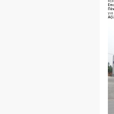
εξα
Επι
Πέ
για
Αξί