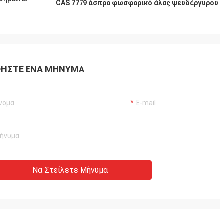
CAS 7779 άσπρο φωσφορικό άλας ψευδάργυρου 
ΉΣΤΕ ΈΝΑ ΜΉΝΥΜΑ
Να Στείλετε Μήνυμα