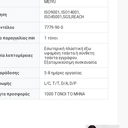
MEIYU
ISO9001, ISO14001,
ηση
ISO45001,SGS,REACH
οντέλου
7779-90-0
 παραγγελίας min
1 τόνοι
Εσωτερική πλαστική έξω
υφαμένη τσάντα ή σύνθετη
ία λεπτομέρειες
τσάντα εγγράφου.
Εξατομικεύσιμη συσκευασία.
παράδοσης
5-8 ημέρες εργασίας
ρωμής
L/C, T/T, D/A, D/P
ητα προσφοράς
1000 ΤΟΝΟΙ ΤΟ ΜΗΝΑ