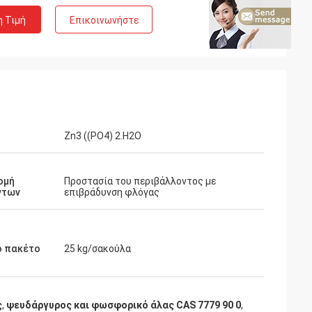
η Τιμή
Επικοινωνήστε
Zn3 ((PO4) 2.H2O
ομή
Προστασία του περιβάλλοντος με
ντων
επιβράδυνση φλόγας
ό πακέτο
25 kg/σακούλα
ς
,
ψευδάργυρος και φωσφορικό άλας CAS 7779 90 0
,