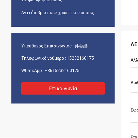
Αντι διαβρωτικές χρωστικές ουσίες
ΛΕ
Υπεύθυνος Επικοινωνίας :
孙会娜
Τηλεφωνικό νούμερο :
15232160175
Άλλ
WhatsApp :
+8615232160175
Αρι
Επικοινωνία
Εφ
Επι