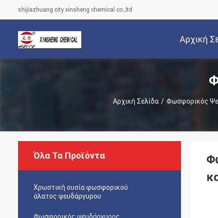
shijiazhuang city xinsheng chemical co.,ltd
Αρχική Σ
Φ
Αρχική Σελίδα
/
Φωσφορικός Ψε
Όλα Τα Προϊόντα
Φ
κ
Χρωστική ουσία φωσφορικού
άλατος ψευδάργυρου
Φωσφορικός ψευδάργυρος