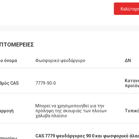
Καλύτερ
ΠΤΟΜΈΡΕΙΕΣ
ο όνομα
Φωσφορικό ψευδάργυρο
ΔΝ
Καταν
θμός CAS
7779-90-0
προϊό
Μπορεί να χρησιμοποιηθεί για την
αρμογή
πρόληψη της σκουριάς των πλοίων
Τυπικ
χάλυβα πλαίσιο
CAS 7779 ψευδάργυρος 90 0 και φωσφορικό άλα
σημαίνω