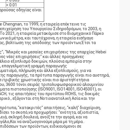
< 0.003
< 0.01
αρούσας οδηγίας είναι
 Chengnan, το 1999, η εταιρεία επέκτεινε τις
 επιχείρηση του Υπουργείου Σιδηροδρόμων, το 2003, η
 Το 2021, η εταιρεία μετακόμισε στο Βιομηχανικό Πάρκο
νικά μέτρα, και ταυτόχρονα, η εταιρεία εισήγαγε
ας, βελτίωση της απόδοσης των προϊόντων,Έτσι τα
", "Μικρές και μεσαίες επιχειρήσεις της επαρχίας Hebei
ένες νέες επιχειρήσεις" και άλλες προηγμένες
τέλειο εξοπλισμό δοκιμών, πλούσια εμπειρία στην
, επαγγελματική γραμμή παραγωγής
ατισμό, πλήρωση και άλλα εξοπλισμούς, για να
της παραγωγής, τα πρότυπα παραγωγής είναι πιο αυστηρά,
τιτριβικής χρωστικής είναι πιο άριστηΗ ετήσια
ου, 3600 τόνοι σειράς τριπολυφωσφορικού αλουμινίου
ματα πιστοποίησης (ISO9001, ISO14001, ISO45001), οι
CH, τις απαιτήσεις του προτύπου ROHS, τις δοκιμές
ρικό., εξάγονται στη Νοτιοανατολική Ασία και την
πρότυπα, "κατακριτές" απαιτήσεις, "καλή" διαχείριση,
δίσει το σκοπό,να προχωρήσει: "ενότητα, αξιοπιστία,
ιά, σκληρή δουλειά, ανοίξτε την αγορά, και να
γάλο,Και να αναζωογονούμε μέρα με τη μέρα..
πιδόσεων των προϊόντων, ειδικευόμενοι σε