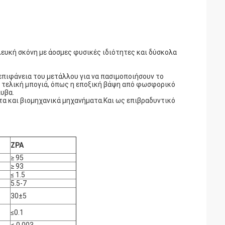
ευκή σκόνη με άοσμες φυσικές ιδιότητες και δύσκολα
επιφάνεια του μετάλλου για να πασιμοποιήσουν το
 τελική μπογιά, όπως η εποξική βάψη από φωσφορικό
υβα.
α και βιομηχανικά μηχανήματα.Και ως επιβραδυντικό
ZPA
≥ 95
≥ 93
≤ 1.5
5.5-7
30±5
≤0.1