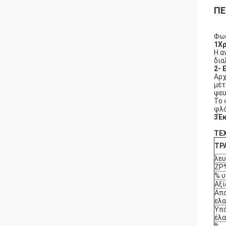
ΠΕ
Φωσ
1Χρ
Η α
δια
2- 
Αρχ
μέτ
ψευ
Το 
φλό
3Έκ
ΤΕ
ΤΡ
λε
ZP
% υ
Αξί
Απ
ελα
Υπό
έλα