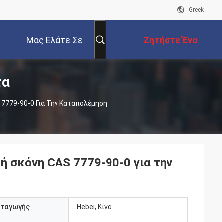
Greek
Μας Ελάτε Σε
Ζητήστε Ένα
τα
Επαφή Με
Απόσπασμα
7779-90-0 Για Την Καταπολέμηση
ή σκόνη CAS 7779-90-0 για την
αταγωγής
Hebei, Κίνα