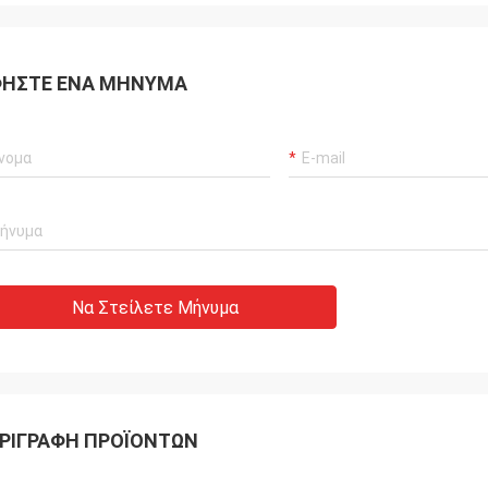
ΉΣΤΕ ΈΝΑ ΜΉΝΥΜΑ
Να Στείλετε Μήνυμα
ΡΙΓΡΑΦΉ ΠΡΟΪΌΝΤΩΝ