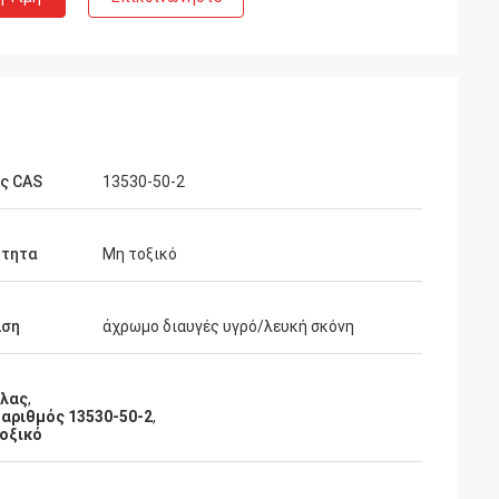
ς CAS
13530-50-2
ότητα
Μη τοξικό
ιση
άχρωμο διαυγές υγρό/λευκή σκόνη
άλας
,
 αριθμός 13530-50-2
,
τοξικό