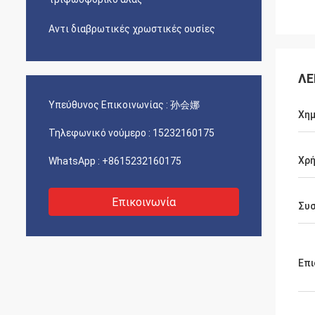
Αντι διαβρωτικές χρωστικές ουσίες
ΛΕ
Υπεύθυνος Επικοινωνίας :
孙会娜
Χημ
Τηλεφωνικό νούμερο :
15232160175
Χρ
WhatsApp :
+8615232160175
Επικοινωνία
Συ
Επι