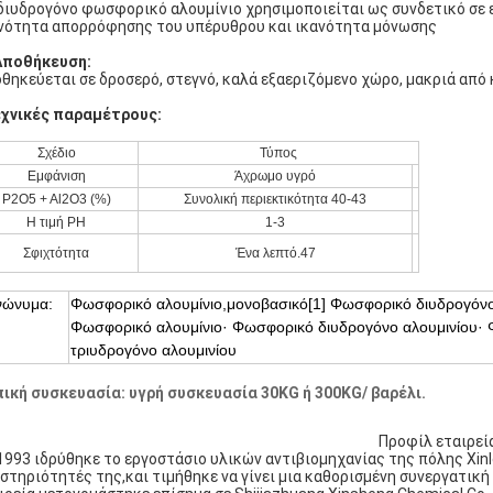
διυδρογόνο φωσφορικό αλουμίνιο χρησιμοποιείται ως συνδετικό σε
νότητα απορρόφησης του υπέρυθρου και ικανότητα μόνωσης
Αποθήκευση:
θηκεύεται σε δροσερό, στεγνό, καλά εξαεριζόμενο χώρο, μακριά από 
χνικές παραμέτρους:
Σχέδιο
Τύπος
Εμφάνιση
Άχρωμο υγρό
P2O5 + Al2O3 (%)
Συνολική περιεκτικότητα 40-43
Η τιμή PH
1-3
Σφιχτότητα
Ένα λεπτό.47
νώνυμα:
Φωσφορικό αλουμίνιο,μονοβασικό[1] Φωσφορικό διυδρογόνο
Φωσφορικό αλουμίνιο· Φωσφορικό διυδρογόνο αλουμινίου·
τριυδρογόνο αλουμινίου
ική συσκευασία: υγρή συσκευασία 30KG ή 300KG/ βαρέλι.
Προφίλ εταιρεί
1993 ιδρύθηκε το εργοστάσιο υλικών αντιβιομηχανίας της πόλης Xinle
στηριότητές της,και τιμήθηκε να γίνει μια καθορισμένη συνεργατική