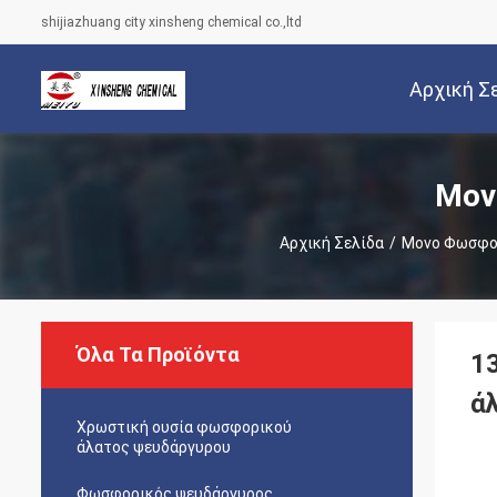
shijiazhuang city xinsheng chemical co.,ltd
Αρχική Σ
Μον
Αρχική Σελίδα
/
Μονο Φωσφορ
Όλα Τα Προϊόντα
1
ά
Χρωστική ουσία φωσφορικού
άλατος ψευδάργυρου
Φωσφορικός ψευδάργυρος