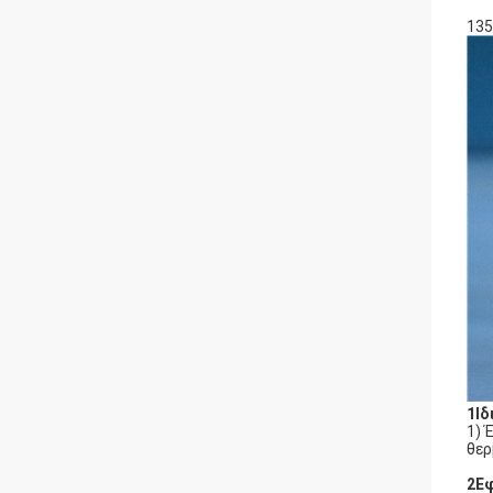
135
1Ιδ
1) 
θερ
2Ε