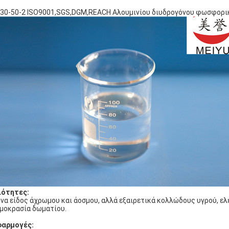
30-50-2 ISO9001,SGS,DGM,REACH Αλουμινίου διυδρογόνου φωσφορικ
ιότητες:
Ένα είδος άχρωμου και άοσμου, αλλά εξαιρετικά κολλώδους υγρού, ελ
μοκρασία δωματίου.
φαρμογές: