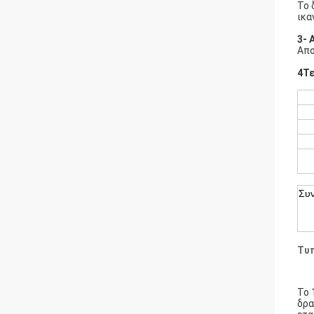
Το 
ικα
3- 
Απο
4Τε
Συ
Τυπ
Το 
δρα