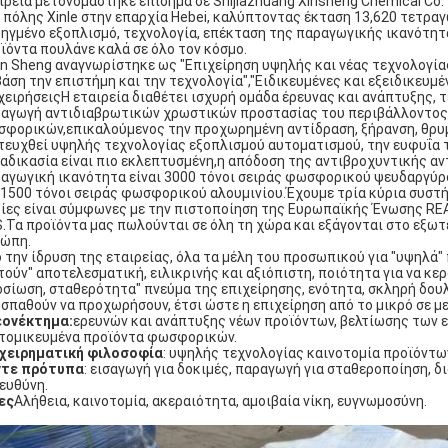
ιρεία μετονομάστηκε επίσημα σε Shijiazhuang Xinsheng Chemical Co.
 πόλης Xinle στην επαρχία Hebei, καλύπτοντας έκταση 13,620 τετραγω
ηγμένο εξοπλισμό, τεχνολογία, επέκταση της παραγωγικής ικανότητ
ϊόντα πουλάνε καλά σε όλο τον κόσμο.
in Sheng αναγνωρίστηκε ως "Επιχείρηση υψηλής και νέας τεχνολογίας
βάση την επιστήμη και την τεχνολογία","Ειδικευμένες και εξειδικευμ
χειρήσειςΗ εταιρεία διαθέτει ισχυρή ομάδα έρευνας και ανάπτυξης, 
αγωγή αντιδιαβρωτικών χρωστικών προστασίας του περιβάλλοντος
φορικών,επικαλούμενος την προχωρημένη αντίδραση, ξήρανση, θρυμμ
τευχθεί υψηλής τεχνολογίας εξοπλισμού αυτοματισμού, την ευφυΐα 
ιαδικασία είναι πιο εκλεπτυσμένη,η απόδοση της αντιβροχυντικής αν
αγωγική ικανότητα είναι 3000 τόνοι σειράς φωσφορικού ψευδαργύρ
 1500 τόνοι σειράς φωσφορικού αλουμινίου.Έχουμε τρία κύρια συστή
ίες είναι σύμφωνες με την πιστοποίηση της Ευρωπαϊκής Ένωσης REA
.Τα προϊόντα μας πωλούνται σε όλη τη χώρα και εξάγονται στο εξωτε
ώπη.
 την ίδρυση της εταιρείας, όλα τα μέλη του προσωπικού για "υψηλά" 
τούν" αποτελεσματική, ειλικρινής και αξιόπιστη, ποιότητα για να κερ
σίωση, σταθερότητα" πνεύμα της επιχείρησης, ενότητα, σκληρή δουλε
σπαθούν να προχωρήσουν, έτσι ώστε η επιχείρηση από το μικρό σε με
εονέκτημα:
ερευνών και ανάπτυξης νέων προϊόντων, βελτίωσης των ε
τομικευμένα προϊόντα φωσφορικών.
χειρηματική φιλοσοφία
: υψηλής τεχνολογίας καινοτομία προϊόντων
ντε πρότυπα
: εισαγωγή για δοκιμές, παραγωγή για σταθεροποίηση, δ
 ευθύνη.
ες
Αλήθεια, καινοτομία, ακεραιότητα, αμοιβαία νίκη, ευγνωμοσύνη.