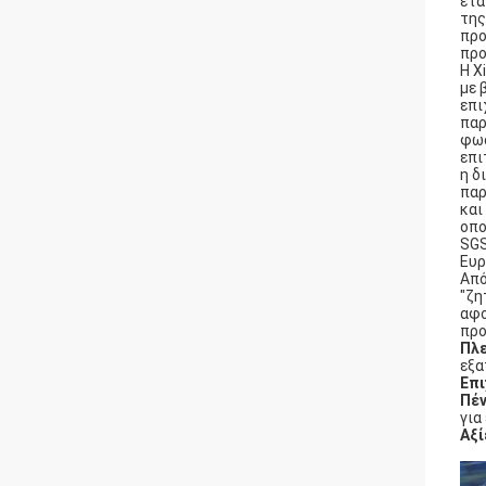
ετα
της
προ
προ
Η X
με 
επι
παρ
φωσ
επι
η δ
παρ
και
οπο
SGS
Ευρ
Από
"ζη
αφο
προ
Πλ
εξα
Επι
Πέ
για
Αξί