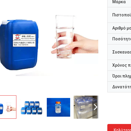
Μάρκα
Πιστοποί
Αριθμό μ
Ποσότητα
Συσκευασ
Χρόνος 
Όροι πλη
Δυνατότ
Καλύτερ