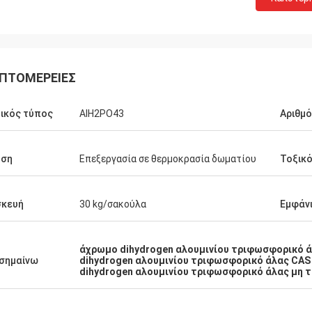
ΠΤΟΜΈΡΕΙΕΣ
ικός τύπος
AlH2PO43
Αριθμό
ήση
Επεξεργασία σε θερμοκρασία δωματίου
Τοξικ
σκευή
30 kg/σακούλα
Εμφάν
άχρωμο dihydrogen αλουμινίου τριφωσφορικό 
σημαίνω
dihydrogen αλουμινίου τριφωσφορικό άλας CAS
dihydrogen αλουμινίου τριφωσφορικό άλας μη 