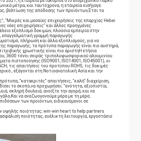
 Το 2021, η εταιρεία μετακόμισε στο Βιομηχανικό Πάρκο
νικά μέτρα, και ταυτόχρονα, η εταιρεία εισήγαγε
ας, βελτίωση της απόδοσης των προϊόντων,Έτσι τα
", "Μικρές και μεσαίες επιχειρήσεις της επαρχίας Hebei
ένες νέες επιχειρήσεις" και άλλες προηγμένες
τέλειο εξοπλισμό δοκιμών, πλούσια εμπειρία στην
, επαγγελματική γραμμή παραγωγής
ατισμό, πλήρωση και άλλα εξοπλισμούς, για να
της παραγωγής, τα πρότυπα παραγωγής είναι πιο αυστηρά,
τιτριβικής χρωστικής είναι πιο άριστηΗ ετήσια
ου, 3600 τόνοι σειράς τριπολυφωσφορικού αλουμινίου
ματα πιστοποίησης (ISO9001, ISO14001, ISO45001), οι
CH, τις απαιτήσεις του προτύπου ROHS, τις δοκιμές
ρικό., εξάγονται στη Νοτιοανατολική Ασία και την
πρότυπα, "κατακριτές" απαιτήσεις, "καλή" διαχείριση,
δίσει το σκοπό,να προχωρήσει: "ενότητα, αξιοπιστία,
ιά, σκληρή δουλειά, ανοίξτε την αγορά, και να
γάλο,Και να αναζωογονούμε μέρα με τη μέρα..
πιδόσεων των προϊόντων, ειδικευόμενοι σε
 υψηλής ποιότητας; win-win heart to help partners
ιασφάλιση ποιότητας, ευέλικτη λειτουργία, εργοστάσιο