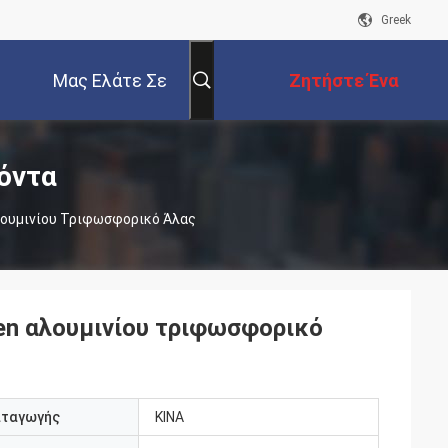
Greek
Μας Ελάτε Σε
Ζητήστε Ένα
Επαφή Με
Απόσπασμα
όντα
λουμινίου Τριφωσφορικό Άλας
en αλουμινίου τριφωσφορικό
αταγωγής
ΚΙΝΑ