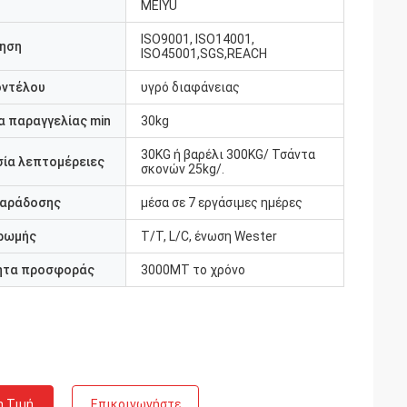
MEIYU
ISO9001, ISO14001,
ηση
ISO45001,SGS,REACH
οντέλου
υγρό διαφάνειας
 παραγγελίας min
30kg
30KG ή βαρέλι 300KG/ Τσάντα
ία λεπτομέρειες
σκονών 25kg/.
παράδοσης
μέσα σε 7 εργάσιμες ημέρες
ρωμής
T/T, L/C, ένωση Wester
ητα προσφοράς
3000MT το χρόνο
η Τιμή
Επικοινωνήστε