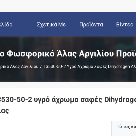
ελίδα
Σχετικά Με
Προϊόντα
Βίντεο
Εμάς
ο Φωσφορικό Άλας Αργιλίου Προϊ
ικό Άλας Αργιλίου
/
13530-50-2 Υγρό Άχρωμο Σαφές Dihydrogen Α
3530-50-2 υγρό άχρωμο σαφές Dihydrog
λας
Τόπος κ