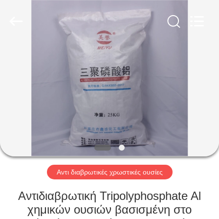
chemical
co.,ltd.
All
Rights
Reserved.
Developed
by
ECER
ΣΠΊΤΙ
ΠΡΟΪΌΝΤΑ
ΒΊΝΤΕΟ
ΣΧΕΤΙΚΆ
ΜΕ
ΕΜΆΣ
Αντι διαβρωτικές χρωστικές ουσίες
Αντιδιαβρωτική Tripolyphosphate Al
ΕΠΙΣΚΕΨΉ
χημικών ουσιών βασισμένη στο