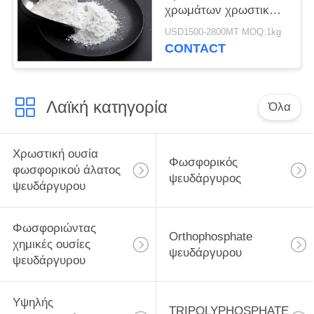
χρωμάτων χρωστικών
ουσιών φωσφορικού
USD1500-2800MT MOQ:1kg
άλατος ψευδάργυρου
CONTACT
και πρόσθετες ουσίες
επιστρώματος
Λαϊκή κατηγορία
Όλα
Χρωστική ουσία
Φωσφορικός
φωσφορικού άλατος
ψευδάργυρος
ψευδάργυρου
Φωσφοριώντας
Orthophosphate
χημικές ουσίες
ψευδάργυρου
ψευδάργυρου
Υψηλής
TRIPOLYPHOSPHATE