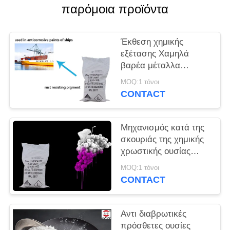
παρόμοια προϊόντα
PRIVACY
POLICY
Έκθεση χημικής
εξέτασης Χαμηλά
βαρέα μέταλλα
ψευδάργυρο
MOQ:1 τόνοι
φωσφορικά
CONTACT
αντιβροχυντικά
χρωστικά
Μηχανισμός κατά της
σκουριάς της χημικής
χρωστικής ουσίας
φωσφορικού
MOQ:1 τόνοι
ψευδαργύρου για την
CONTACT
πρόληψη της
διάβρωσης των
μετάλλων
Αντι διαβρωτικές
πρόσθετες ουσίες