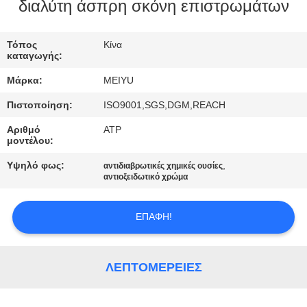
ΕΡΓΟΣΤΑΣΊΟΥ
διαλύτη άσπρη σκόνη επιστρωμάτων
ΈΛΕΓΧΟΣ
Τόπος
Κίνα
καταγωγής:
ΠΟΙΌΤΗΤΑΣ
Μάρκα:
MEIYU
Πιστοποίηση:
ISO9001,SGS,DGM,REACH
ΕΠΙΚΟΙΝΩΝΉΣΤΕ
Αριθμό
ATP
ΜΑΖΊ
μοντέλου:
ΜΑΣ
Υψηλό φως:
,
αντιδιαβρωτικές χημικές ουσίες
αντιοξειδωτικό χρώμα
ΖΗΤΉΣΤΕ
ΕΠΑΦΉ!
ΜΙΑ
ΠΡΟΣΦΟΡΆ
ΛΕΠΤΟΜΈΡΕΙΕΣ
SITEMAP