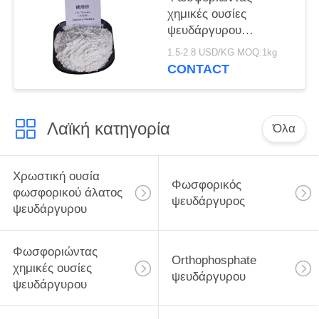
χημικές ουσίες
ψευδάργυρου
ΠΡΟΣΙΤΟΤΗΤΑΣ
1.5-2.8 USD/KG MOQ:1kg
τυποποιημένες,
CONTACT
ανασταλτικός
παράγοντας
διάβρωσης
Λαϊκή κατηγορία
φωσφορικού άλατος
Όλα
ψευδάργυρου
Χρωστική ουσία
Φωσφορικός
φωσφορικού άλατος
ψευδάργυρος
ψευδάργυρου
Φωσφοριώντας
Orthophosphate
χημικές ουσίες
ψευδάργυρου
ψευδάργυρου