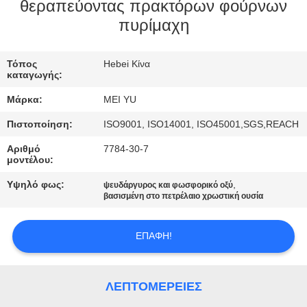
ΕΡΓΟΣΤΑΣΊΟΥ
θεραπεύοντας πρακτόρων φούρνων
πυρίμαχη
ΈΛΕΓΧΟΣ
Τόπος
Hebei Κίνα
ΠΟΙΌΤΗΤΑΣ
καταγωγής:
Μάρκα:
MEI YU
ΕΠΙΚΟΙΝΩΝΉΣΤΕ
Πιστοποίηση:
ISO9001, ISO14001, ISO45001,SGS,REACH
ΜΑΖΊ
Αριθμό
7784-30-7
ΜΑΣ
μοντέλου:
Υψηλό φως:
,
ψευδάργυρος και φωσφορικό οξύ
βασισμένη στο πετρέλαιο χρωστική ουσία
ΖΗΤΉΣΤΕ
ΜΙΑ
ΕΠΑΦΉ!
ΠΡΟΣΦΟΡΆ
ΛΕΠΤΟΜΈΡΕΙΕΣ
SITEMAP