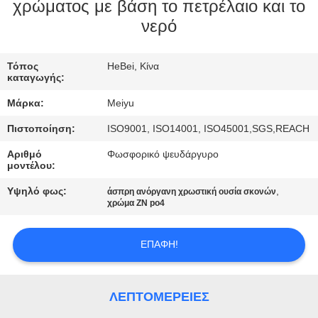
ΕΡΓΟΣΤΑΣΊΟΥ
χρώματος με βάση το πετρέλαιο και το
νερό
ΈΛΕΓΧΟΣ
Τόπος
HeBei, Κίνα
ΠΟΙΌΤΗΤΑΣ
καταγωγής:
Μάρκα:
Meiyu
ΕΠΙΚΟΙΝΩΝΉΣΤΕ
Πιστοποίηση:
ISO9001, ISO14001, ISO45001,SGS,REACH
ΜΑΖΊ
Αριθμό
Φωσφορικό ψευδάργυρο
ΜΑΣ
μοντέλου:
Υψηλό φως:
,
άσπρη ανόργανη χρωστική ουσία σκονών
χρώμα ZN po4
ΖΗΤΉΣΤΕ
ΜΙΑ
ΕΠΑΦΉ!
ΠΡΟΣΦΟΡΆ
ΛΕΠΤΟΜΈΡΕΙΕΣ
SITEMAP