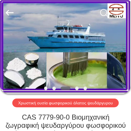
xinsheng
chemical
co.,ltd.
All
Rights
Reserved.
Developed
by
ΣΠΊΤΙ
ECER
ΠΡΟΪΌΝΤΑ
ΒΊΝΤΕΟ
ΣΧΕΤΙΚΆ
ΜΕ
ΕΜΆΣ
Χρωστική ουσία φωσφορικού άλατος ψευδάργυρου
CAS 7779-90-0 Βιομηχανική
ΕΠΙΣΚΕΨΉ
ζωγραφική ψευδαργύρου φωσφορικού