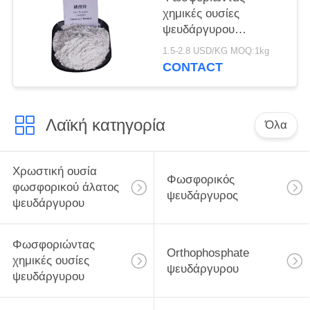
χημικές ουσίες
ψευδάργυρου
ΠΡΟΣΙΤΟΤΗΤΑΣ
1.5-2.8 USD/KG MOQ:1kg
τυποποιημένες,
CONTACT
ανασταλτικός
παράγοντας
διάβρωσης
Λαϊκή κατηγορία
φωσφορικού άλατος
Όλα
ψευδάργυρου
Χρωστική ουσία
Φωσφορικός
φωσφορικού άλατος
ψευδάργυρος
ψευδάργυρου
Φωσφοριώντας
Orthophosphate
χημικές ουσίες
ψευδάργυρου
ψευδάργυρου