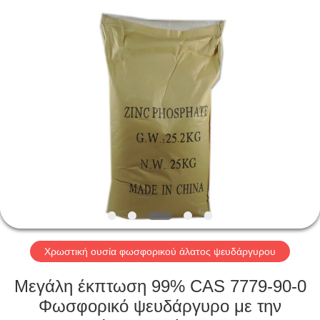
xinsheng
chemical
co.,ltd.
All
Rights
Reserved.
Developed
by
ΣΠΊΤΙ
ECER
ΠΡΟΪΌΝΤΑ
ΒΊΝΤΕΟ
ΣΧΕΤΙΚΆ
ΜΕ
ΕΜΆΣ
Χρωστική ουσία φωσφορικού άλατος ψευδάργυρου
Μεγάλη έκπτωση 99% CAS 7779-90-0
ΕΠΙΣΚΕΨΉ
Φωσφορικό ψευδάργυρο με την