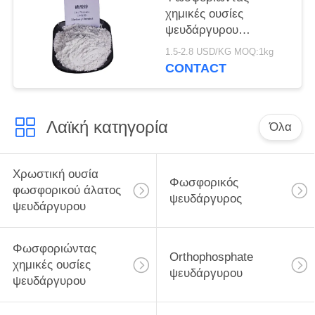
χημικές ουσίες
ψευδάργυρου
ΠΡΟΣΙΤΟΤΗΤΑΣ
1.5-2.8 USD/KG MOQ:1kg
τυποποιημένες,
CONTACT
ανασταλτικός
παράγοντας
διάβρωσης
Λαϊκή κατηγορία
φωσφορικού άλατος
Όλα
ψευδάργυρου
Χρωστική ουσία
Φωσφορικός
φωσφορικού άλατος
ψευδάργυρος
ψευδάργυρου
Φωσφοριώντας
Orthophosphate
χημικές ουσίες
ψευδάργυρου
ψευδάργυρου