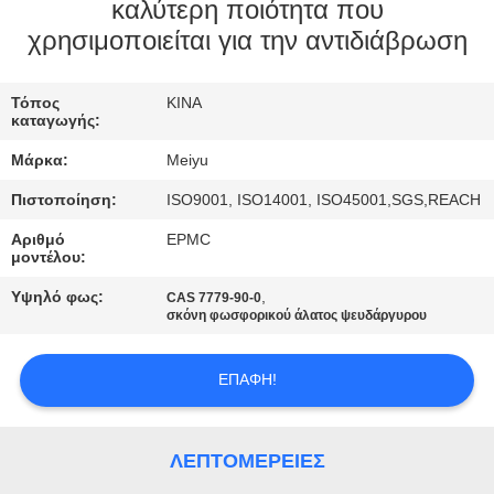
ΕΡΓΟΣΤΑΣΊΟΥ
καλύτερη ποιότητα που
χρησιμοποιείται για την αντιδιάβρωση
ΈΛΕΓΧΟΣ
Τόπος
ΚΙΝΑ
ΠΟΙΌΤΗΤΑΣ
καταγωγής:
Μάρκα:
Meiyu
ΕΠΙΚΟΙΝΩΝΉΣΤΕ
Πιστοποίηση:
ISO9001, ISO14001, ISO45001,SGS,REACH
ΜΑΖΊ
Αριθμό
EPMC
ΜΑΣ
μοντέλου:
Υψηλό φως:
,
CAS 7779-90-0
σκόνη φωσφορικού άλατος ψευδάργυρου
ΖΗΤΉΣΤΕ
ΜΙΑ
ΕΠΑΦΉ!
ΠΡΟΣΦΟΡΆ
ΛΕΠΤΟΜΈΡΕΙΕΣ
SITEMAP